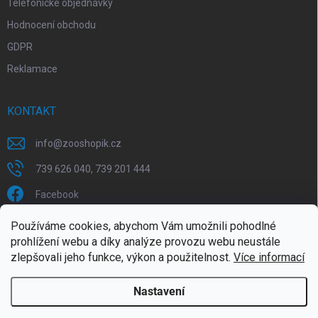
Telefonické objednávky
Hodnocení obchodu
GDPR
Reklamace
KONTAKT
info
@
zooshopik.cz
739 626 040, 739 201 444
Facebook
Používáme cookies, abychom Vám umožnili pohodlné
FACEBOOK
prohlížení webu a díky analýze provozu webu neustále
zlepšovali jeho funkce, výkon a použitelnost.
Více informací
Nastavení