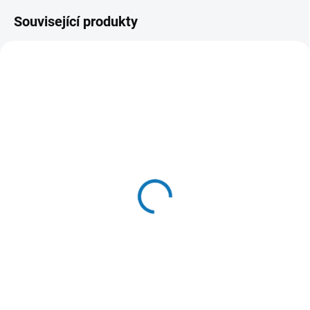
Související produkty
SKLADEM
(>20 KS)
YORA pamlsky z hmyzu
Rewards s arašídy a
banánem 100g
89 Kč
Do košíku