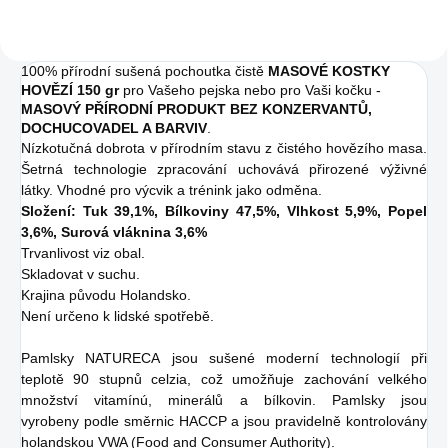
100% přírodní sušená pochoutka čistě
MASOVÉ KOSTKY
HOVĚZÍ 150 gr
pro Vašeho pejska nebo pro Vaši kočku -
MASOVÝ PŘÍRODNÍ PRODUKT BEZ KONZERVANTŮ,
DOCHUCOVADEL A BARVIV
.
Nízkotučná dobrota v přírodním stavu z čistého hovězího masa.
Šetrná technologie zpracování uchovává přirozené výživné
látky. Vhodné pro výcvik a trénink jako odměna.
Složení: Tuk 39,1%, Bílkoviny 47,5%, Vlhkost 5,9%, Popel
3,6%, Surová vláknina 3,6%
Trvanlivost viz obal.
Skladovat v suchu.
Krajina původu Holandsko.
Není určeno k lidské spotřebě.
Pamlsky NATURECA jsou sušené moderní technologií při
teplotě 90 stupnů celzia, což umožňuje zachování velkého
množství vitamínú, minerálů a bílkovin. Pamlsky jsou
vyrobeny podle směrnic HACCP a jsou pravidelně kontrolovány
holandskou VWA (Food and Consumer Authority).