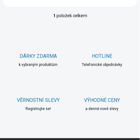
1
položek celkem
O
v
l
á
d
a
c
DÁRKY ZDARMA
HOTLINE
í
k vybraným produktům
p
Telefonické objednávky
r
v
k
y
v
VĚRNOSTNÍ SLEVY
VÝHODNÉ CENY
ý
p
Registrujte se!
a denně nové slevy
i
s
u