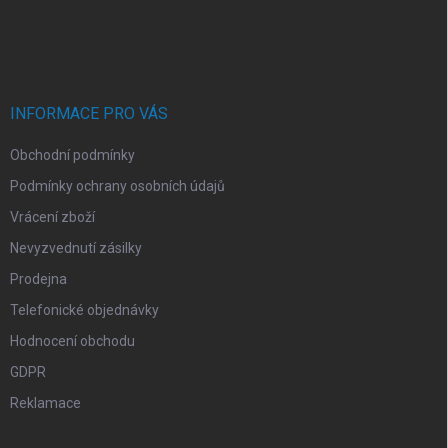
Z
á
p
a
t
í
INFORMACE PRO VÁS
Obchodní podmínky
Podmínky ochrany osobních údajů
Vrácení zboží
Nevyzvednutí zásilky
Prodejna
Telefonické objednávky
Hodnocení obchodu
GDPR
Reklamace