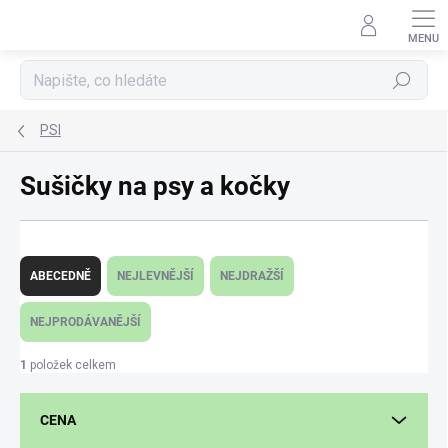
Přejít
na
obsah
Hledat
PSI
Sušičky na psy a kočky
Ř
a
ABECEDNĚ
NEJLEVNĚJŠÍ
NEJDRAŽŠÍ
z
e
NEJPRODÁVANĚJŠÍ
n
í
1
položek celkem
p
r
CENA
o