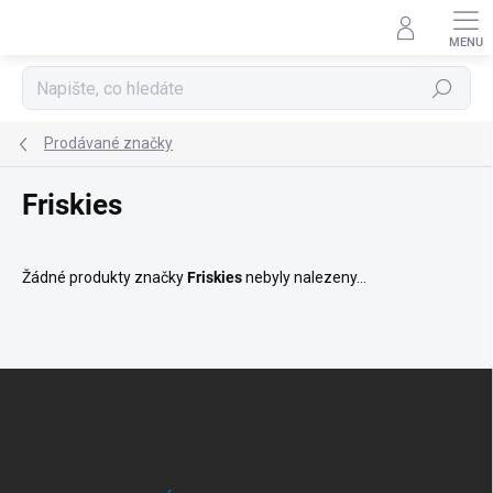
Přejít
na
obsah
Hledat
Prodávané značky
Friskies
Žádné produkty značky
Friskies
nebyly nalezeny...
Z
á
p
a
t