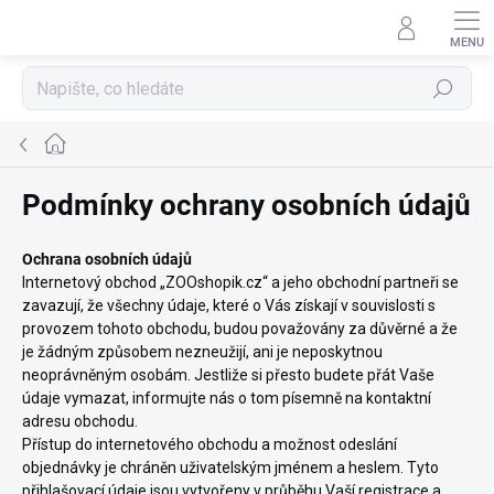
Přejít
na
obsah
Hledat
Domů
Podmínky ochrany osobních údajů
Ochrana osobních údajů
Internetový obchod „ZOOshopik.cz“ a jeho obchodní partneři se
zavazují, že všechny údaje, které o Vás získají v souvislosti s
provozem tohoto obchodu, budou považovány za důvěrné a že
je žádným způsobem nezneužijí, ani je neposkytnou
neoprávněným osobám. Jestliže si přesto budete přát Vaše
údaje vymazat, informujte nás o tom písemně na kontaktní
adresu obchodu.
Přístup do internetového obchodu a možnost odeslání
objednávky je chráněn uživatelským jménem a heslem. Tyto
přihlašovací údaje jsou vytvořeny v průběhu Vaší registrace a