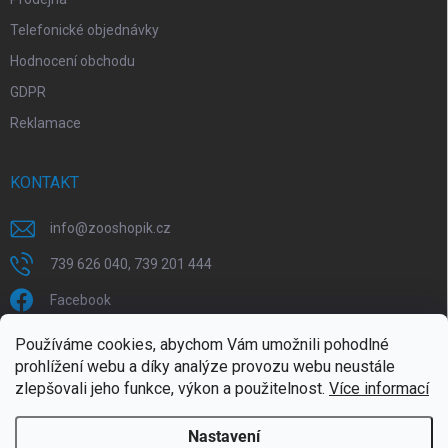
Telefonické objednávky
Hodnocení obchodu
GDPR
Reklamace
KONTAKT
info
@
zooshopik.cz
739 626 040, 739 201 444
Facebook
Používáme cookies, abychom Vám umožnili pohodlné
FACEBOOK
prohlížení webu a díky analýze provozu webu neustále
zlepšovali jeho funkce, výkon a použitelnost.
Více informací
Nastavení