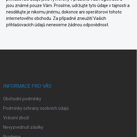
jsou známé pouze Vám. Prosíme, udržujte tyto údaje v tajnosti a
nesdělujte je nikomu jinému, dokonce ani operátorovi tohoto
internetového obchodu. Za případné zneužití Vašich
přihlašovacích údajů neneseme žádnou odpovědnost.
Z
á
p
a
t
í
INFORMACE PRO VÁS
Obchodní podmínky
Podmínky ochrany osobních údajů
Vrácení zboží
Nevyzvednutí zásilky
Prodejna