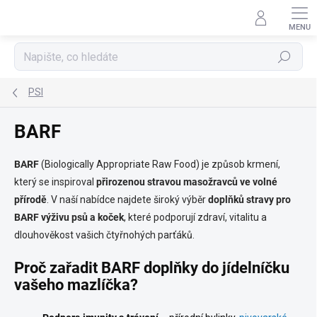
Přejít
na
obsah
Hledat
PSI
BARF
BARF
(Biologically Appropriate Raw Food) je způsob krmení,
který se inspiroval
přirozenou stravou masožravců ve volné
přírodě
. V naší nabídce najdete široký výběr
doplňků stravy pro
BARF
výživu psů a koček
, které podporují zdraví, vitalitu a
dlouhověkost vašich čtyřnohých parťáků.
Proč zařadit BARF doplňky do jídelníčku
vašeho mazlíčka?