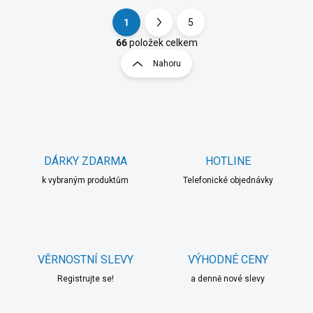
1
5
S
O
t
66
položek celkem
v
r
Nahoru
l
á
á
n
d
k
a
o
c
í
v
p
á
r
DÁRKY ZDARMA
HOTLINE
n
v
í
k vybraným produktům
Telefonické objednávky
k
y
v
ý
p
i
VĚRNOSTNÍ SLEVY
VÝHODNÉ CENY
s
u
Registrujte se!
a denně nové slevy