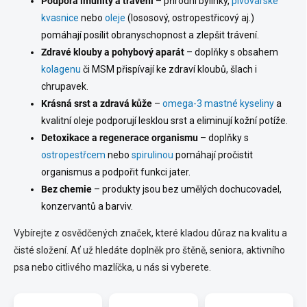
Podpora imunity a trávení
– přírodní bylinky,
pivovarské
kvasnice
nebo
oleje
(lososový, ostropestřicový aj.)
pomáhají posílit obranyschopnost a zlepšit trávení.
Zdravé klouby a pohybový aparát
– doplňky s obsahem
kolagenu
či MSM přispívají ke zdraví kloubů, šlach i
chrupavek.
Krásná srst a zdravá kůže
–
omega-3 mastné kyseliny
a
kvalitní oleje podporují lesklou srst a eliminují kožní potíže.
Detoxikace a regenerace organismu
– doplňky s
ostropestřcem
nebo
spirulinou
pomáhají pročistit
organismus a podpořit funkci jater.
Bez chemie
– produkty jsou bez umělých dochucovadel,
konzervantů a barviv.
Vybírejte z osvědčených značek, které kladou důraz na kvalitu a
čisté složení. Ať už hledáte doplněk pro štěně, seniora, aktivního
psa nebo citlivého mazlíčka, u nás si vyberete.