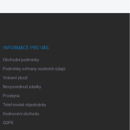
Z
á
p
a
t
í
INFORMACE PRO VÁS
Obchodní podmínky
Podmínky ochrany osobních údajů
Vrácení zboží
Nevyzvednutí zásilky
Prodejna
Telefonické objednávky
Hodnocení obchodu
GDPR