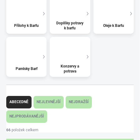
Doplňky potravy
Přílohy k Barfu
Oleje k Barfu
k barfu
Konzervy a
Pamlsky Barf
potrava
Ř
a
ABECEDNĚ
NEJLEVNĚJŠÍ
NEJDRAŽŠÍ
z
e
NEJPRODÁVANĚJŠÍ
n
í
66
položek celkem
p