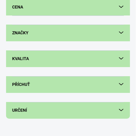
r
CENA
o
d
u
k
ZNAČKY
t
ů
KVALITA
PŘÍCHUŤ
URČENÍ