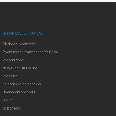
í
v
Z
p
á
á
r
n
p
v
í
a
k
t
y
v
í
INFORMACE PRO VÁS
ý
p
Obchodní podmínky
i
s
Podmínky ochrany osobních údajů
u
Vrácení zboží
Nevyzvednutí zásilky
Prodejna
Telefonické objednávky
Hodnocení obchodu
GDPR
Reklamace