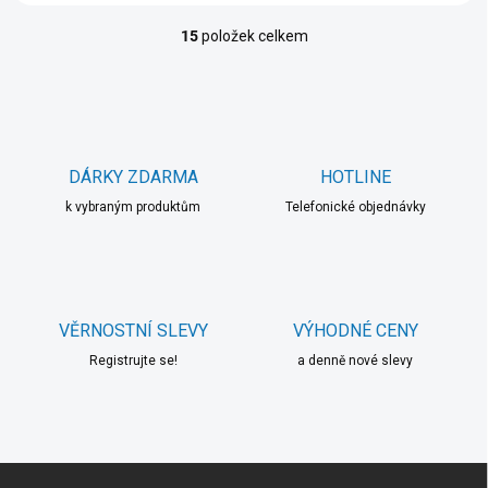
15
položek celkem
O
v
l
á
d
a
c
DÁRKY ZDARMA
HOTLINE
í
k vybraným produktům
p
Telefonické objednávky
r
v
k
y
v
VĚRNOSTNÍ SLEVY
VÝHODNÉ CENY
ý
p
Registrujte se!
a denně nové slevy
i
s
u
Z