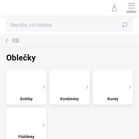
Přejít
na
obsah
Hledat
PSI
Oblečky
Botičky
Kombinézy
Bundy
Pláštěnky