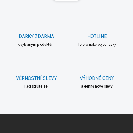
á
n
d
k
a
o
c
í
v
p
á
r
DÁRKY ZDARMA
HOTLINE
n
v
í
k vybraným produktům
Telefonické objednávky
k
y
v
ý
p
i
VĚRNOSTNÍ SLEVY
VÝHODNÉ CENY
s
u
Registrujte se!
a denně nové slevy
Z
á
p