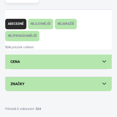
Ř
a
ABECEDNĚ
NEJLEVNĚJŠÍ
NEJDRAŽŠÍ
z
e
NEJPRODÁVANĚJŠÍ
n
í
524
položek celkem
p
r
CENA
o
d
u
k
ZNAČKY
t
ů
Položek k zobrazení:
524