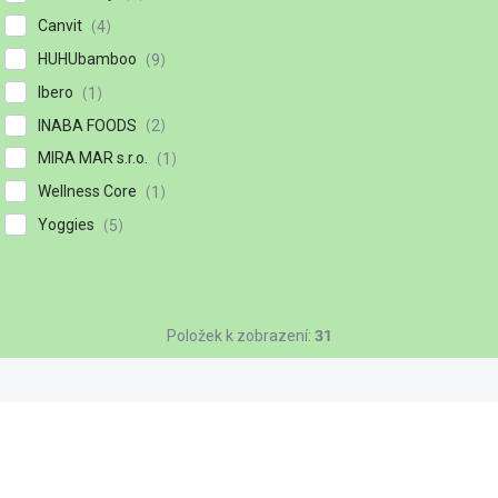
Canvit
4
HUHUbamboo
9
Ibero
1
INABA FOODS
2
MIRA MAR s.r.o.
1
Wellness Core
1
Yoggies
5
Položek k zobrazení:
31
9909294