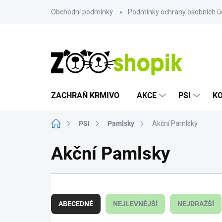
Přejít
Obchodní podmínky
Podmínky ochrany osobních ú
na
obsah
ZACHRAŇ KRMIVO
AKCE
PSI
K
Domů
PSI
Pamlsky
Akční Pamlsky
Akční Pamlsky
Ř
a
ABECEDNĚ
NEJLEVNĚJŠÍ
NEJDRAŽŠÍ
z
e