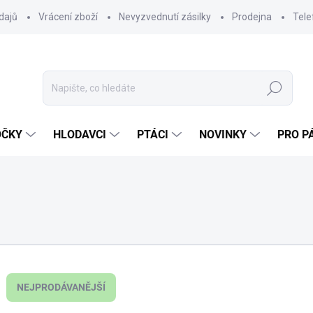
dajů
Vrácení zboží
Nevyzvednutí zásilky
Prodejna
Tele
Hledat
OČKY
HLODAVCI
PTÁCI
NOVINKY
PRO P
NEJPRODÁVANĚJŠÍ