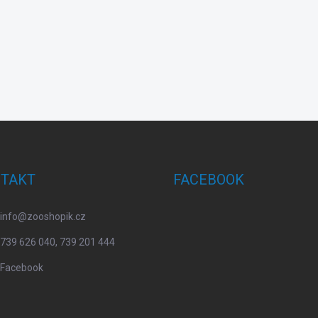
TAKT
FACEBOOK
info
@
zooshopik.cz
739 626 040, 739 201 444
Facebook