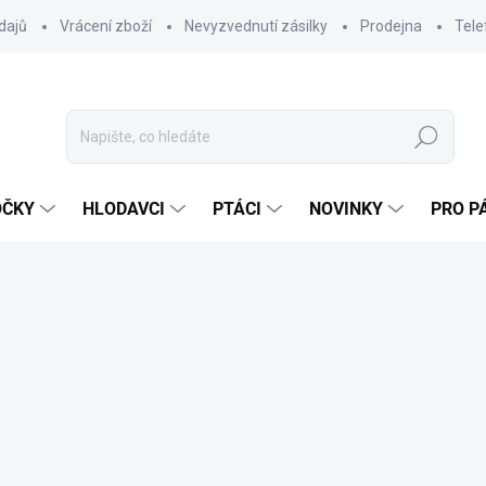
dajů
Vrácení zboží
Nevyzvednutí zásilky
Prodejna
Tele
Hledat
OČKY
HLODAVCI
PTÁCI
NOVINKY
PRO P