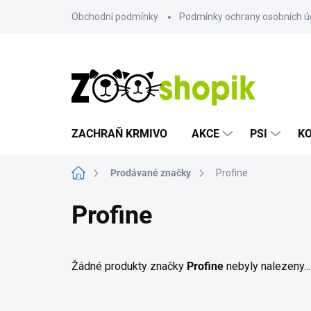
Přejít
Obchodní podmínky
Podmínky ochrany osobních ú
na
obsah
ZACHRAŇ KRMIVO
AKCE
PSI
K
Domů
Prodávané značky
Profine
Profine
Žádné produkty značky
Profine
nebyly nalezeny...