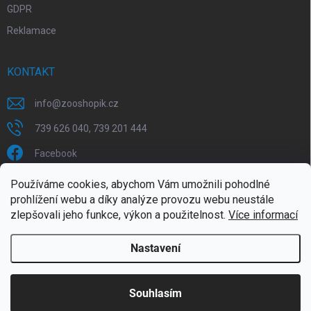
GDPR
Reklamace
KONTAKT
info
@
zooshopik.cz
739 626 040, 739 201 444
Facebook
Používáme cookies, abychom Vám umožnili pohodlné
FACEBOOK
prohlížení webu a díky analýze provozu webu neustále
zlepšovali jeho funkce, výkon a použitelnost.
Více informací
Nastavení
Copyright 2026
ZOOshopik
. Všechna práva vyhrazena.
Souhlasím
Doprava zdarma od 1799,- (do 30 kg)
Vytvořil Shoptet