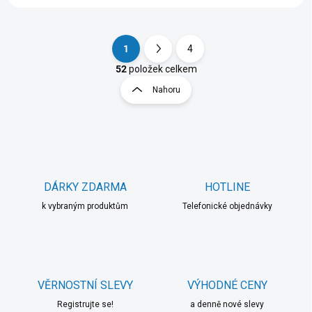
1
4
S
O
t
52
položek celkem
v
r
Nahoru
l
á
á
n
d
k
a
o
c
í
v
p
á
r
DÁRKY ZDARMA
HOTLINE
n
v
í
k vybraným produktům
Telefonické objednávky
k
y
v
ý
p
i
VĚRNOSTNÍ SLEVY
VÝHODNÉ CENY
s
u
Registrujte se!
a denně nové slevy