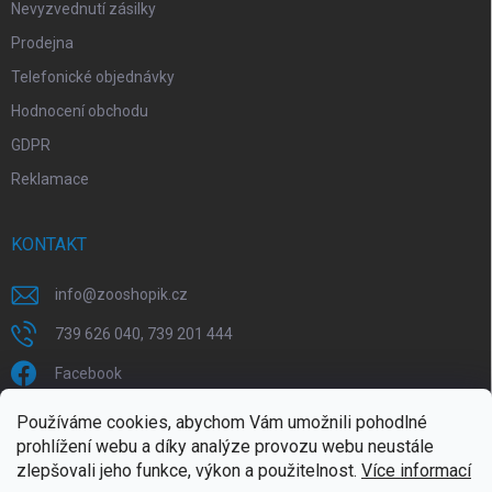
Nevyzvednutí zásilky
Prodejna
Telefonické objednávky
Hodnocení obchodu
GDPR
Reklamace
KONTAKT
info
@
zooshopik.cz
739 626 040, 739 201 444
Facebook
Používáme cookies, abychom Vám umožnili pohodlné
FACEBOOK
prohlížení webu a díky analýze provozu webu neustále
zlepšovali jeho funkce, výkon a použitelnost.
Více informací