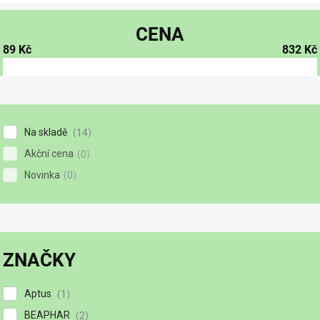
CENA
89
Kč
832
Kč
Na skladě
14
Akční cena
0
Novinka
0
ZNAČKY
Aptus
1
BEAPHAR
2