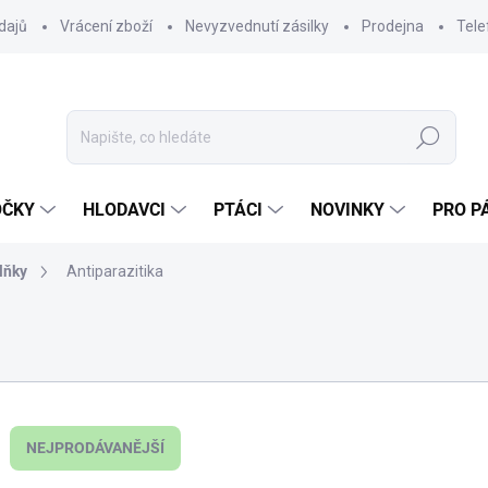
dajů
Vrácení zboží
Nevyzvednutí zásilky
Prodejna
Tele
Hledat
OČKY
HLODAVCI
PTÁCI
NOVINKY
PRO P
lňky
Antiparazitika
NEJPRODÁVANĚJŠÍ