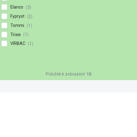
Elanco
3
Fypryst
2
Tommi
1
Trixie
1
VIRBAC
1
Položek k zobrazení:
15
89313