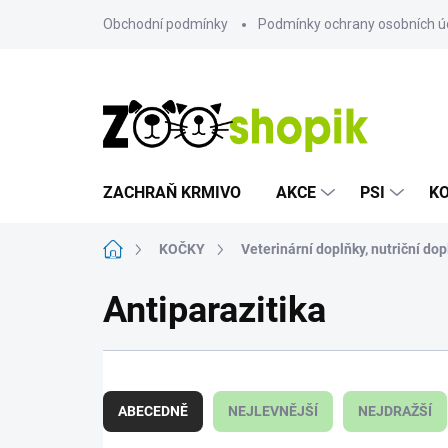
Přejít
Obchodní podmínky
Podmínky ochrany osobních ú
na
obsah
ZACHRAŇ KRMIVO
AKCE
PSI
K
Domů
KOČKY
Veterinární doplňky, nutriční dop
Antiparazitika
Ř
a
ABECEDNĚ
NEJLEVNĚJŠÍ
NEJDRAŽŠÍ
z
e