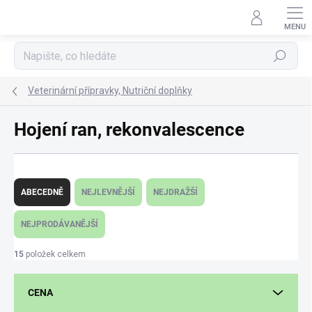
Přejít
na
obsah
Hledat
Veterinární přípravky, Nutriční doplňky
Hojení ran, rekonvalescence
Ř
a
ABECEDNĚ
NEJLEVNĚJŠÍ
NEJDRAŽŠÍ
z
e
NEJPRODÁVANĚJŠÍ
n
í
15
položek celkem
p
r
CENA
o