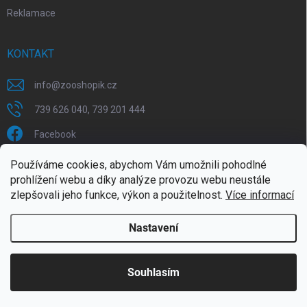
Reklamace
KONTAKT
info
@
zooshopik.cz
739 626 040, 739 201 444
Facebook
Používáme cookies, abychom Vám umožnili pohodlné
FACEBOOK
prohlížení webu a díky analýze provozu webu neustále
zlepšovali jeho funkce, výkon a použitelnost.
Více informací
Nastavení
Copyright 2026
ZOOshopik
. Všechna práva vyhrazena.
Souhlasím
Doprava zdarma od 1799,- (do 30 kg)
Vytvořil Shoptet