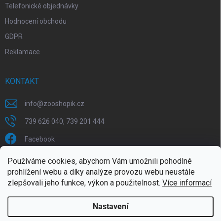
Telefonické objednávky
Hodnocení obchodu
GDPR
Reklamace
KONTAKT
info
@
zooshopik.cz
739 626 040, 739 201 444
Facebook
Používáme cookies, abychom Vám umožnili pohodlné
FACEBOOK
prohlížení webu a díky analýze provozu webu neustále
zlepšovali jeho funkce, výkon a použitelnost.
Více informací
Nastavení