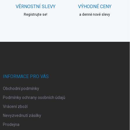
i
VĚRNOSTNÍ SLEVY
VÝHODNÉ CENY
s
u
Registrujte se!
a denně nové slevy
Z
á
p
a
t
í
INFORMACE PRO VÁS
Obchodní podmínky
Podmínky ochrany osobních údajů
Vrácení zboží
Nevyzvednutí zásilky
Prodejna