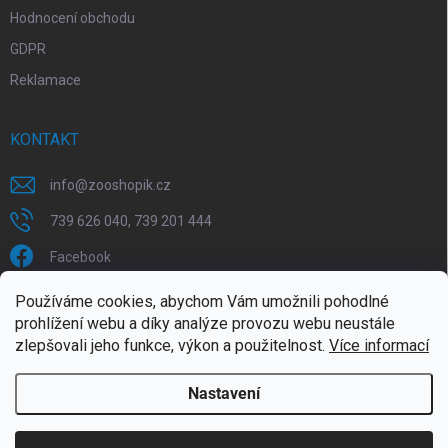
Hodnocení obchodu
GDPR
Reklamace
KONTAKT
info
@
zooshopik.cz
739 626 040, 739 201 444
Facebook
Používáme cookies, abychom Vám umožnili pohodlné
FACEBOOK
prohlížení webu a díky analýze provozu webu neustále
zlepšovali jeho funkce, výkon a použitelnost.
Více informací
Nastavení