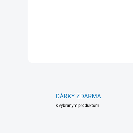
1x1g
27 Kč
Do košíku
DÁRKY ZDARMA
k vybraným produktům