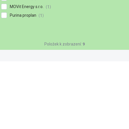
MOVit Energy s.r.o.
1
Purina proplan
1
Položek k zobrazení:
9
90079