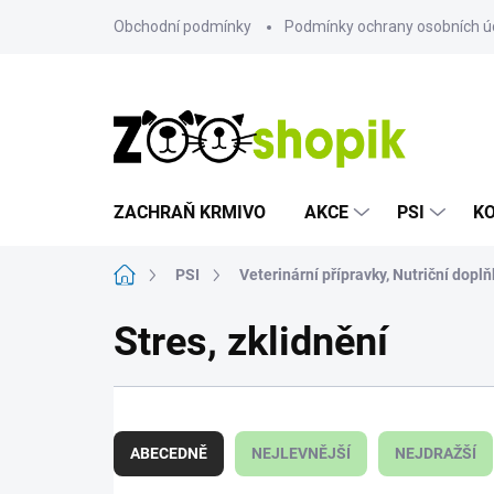
Přejít
Obchodní podmínky
Podmínky ochrany osobních ú
na
obsah
ZACHRAŇ KRMIVO
AKCE
PSI
K
Domů
PSI
Veterinární přípravky, Nutriční doplň
Stres, zklidnění
Ř
a
ABECEDNĚ
NEJLEVNĚJŠÍ
NEJDRAŽŠÍ
z
e