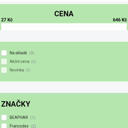
CENA
27
Kč
646
Kč
Na skladě
9
Akční cena
0
Novinka
0
ZNAČKY
BEAPHAR
1
Francodex
2