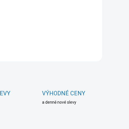
pro kočky 65g
67 Kč
Do košíku
LEVY
VÝHODNÉ CENY
a denně nové slevy