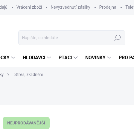
dajů
Vrácení zboží
Nevyzvednutí zásilky
Prodejna
Tele
Hledat
OČKY
HLODAVCI
PTÁCI
NOVINKY
PRO P
ky
Stres, zklidnění
NEJPRODÁVANĚJŠÍ