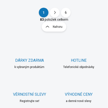
1
6
S
O
t
83
položek celkem
v
r
Nahoru
l
á
á
n
d
k
a
o
c
í
v
p
á
r
DÁRKY ZDARMA
HOTLINE
n
v
í
k vybraným produktům
Telefonické objednávky
k
y
v
ý
p
i
VĚRNOSTNÍ SLEVY
VÝHODNÉ CENY
s
u
Registrujte se!
a denně nové slevy