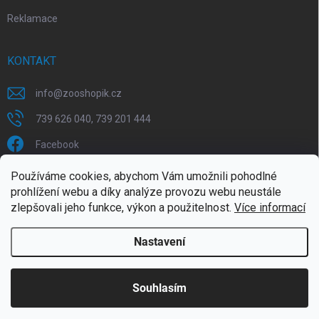
Reklamace
KONTAKT
info
@
zooshopik.cz
739 626 040, 739 201 444
Facebook
Používáme cookies, abychom Vám umožnili pohodlné
FACEBOOK
prohlížení webu a díky analýze provozu webu neustále
zlepšovali jeho funkce, výkon a použitelnost.
Více informací
Nastavení
Copyright 2026
ZOOshopik
. Všechna práva vyhrazena.
Souhlasím
Doprava zdarma od 1799,- (do 30 kg)
Vytvořil Shoptet