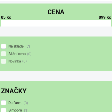
CENA
85
Kč
899
Kč
Na skladě
7
Akční cena
0
Novinka
0
ZNAČKY
Diafarm
3
Gimborn
1