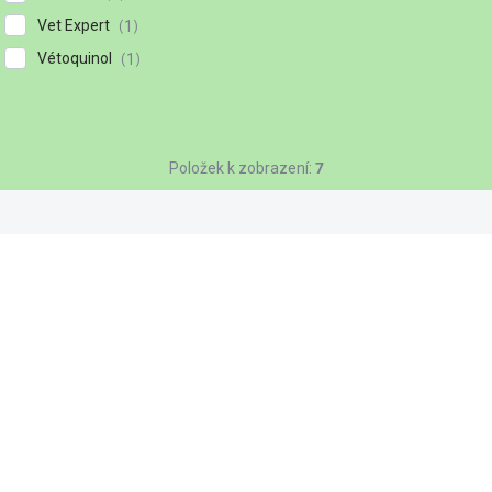
Vet Expert
1
Vétoquinol
1
Položek k zobrazení:
7
93161