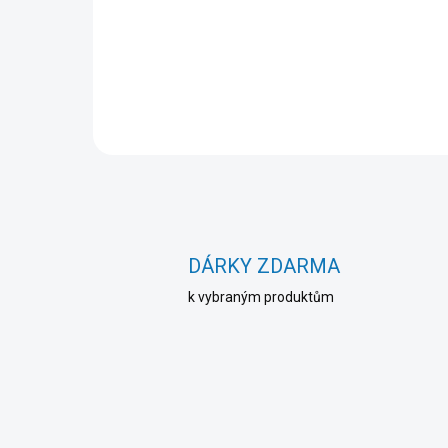
Do košíku
DÁRKY ZDARMA
k vybraným produktům