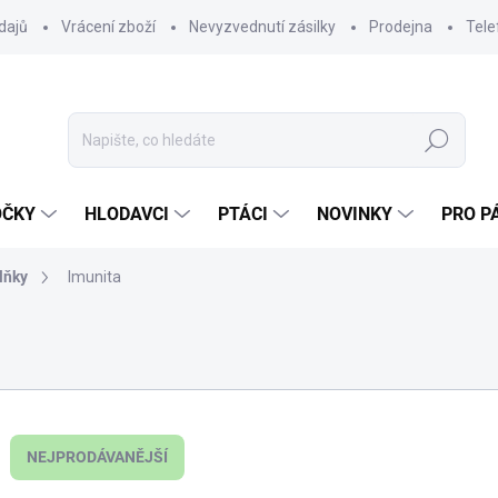
dajů
Vrácení zboží
Nevyzvednutí zásilky
Prodejna
Tele
Hledat
OČKY
HLODAVCI
PTÁCI
NOVINKY
PRO P
lňky
Imunita
NEJPRODÁVANĚJŠÍ