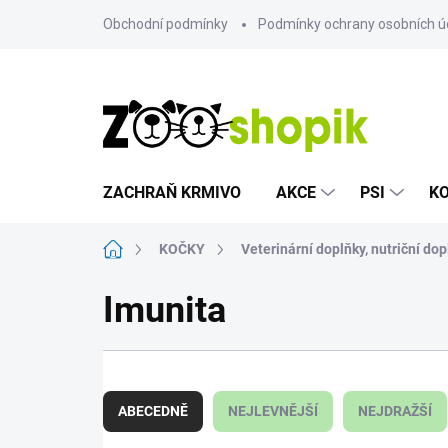
Přejít
Obchodní podmínky
Podmínky ochrany osobních ú
na
obsah
ZACHRAŇ KRMIVO
AKCE
PSI
K
Domů
KOČKY
Veterinární doplňky, nutriční dop
Imunita
Ř
a
ABECEDNĚ
NEJLEVNĚJŠÍ
NEJDRAŽŠÍ
z
e