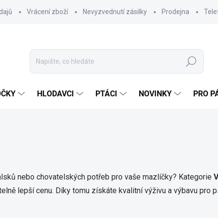
dajů
Vrácení zboží
Nevyzvednutí zásilky
Prodejna
Tele
Hledat
OČKY
HLODAVCI
PTÁCI
NOVINKY
PRO P
mlsků nebo chovatelských potřeb pro vaše mazlíčky? Kategorie
V
elně lepší cenu. Díky tomu získáte kvalitní výživu a výbavu pro 