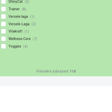
ShinyCat
2
Trainer
8
Versele laga
1
Versele-Laga
2
Vitakraft
1
Wellness Core
7
Yoggies
4
Položek k zobrazení:
118
11201