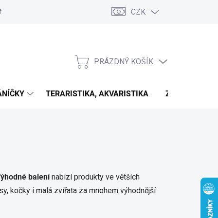
CZK
fonické objednávky
Hodnocení obchodu
GDPR
Reklamace
PRÁZDNÝ KOŠÍK
NÁKUPNÍ
KOŠÍK
ÁNÍČKY
TERARISTIKA, AKVARISTIKA
ZNAČKY
ýhodné balení
nabízí produkty ve větších
psy, kočky i malá zvířata za mnohem výhodnější