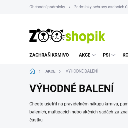
Přejít
Obchodní podmínky
Podmínky ochrany osobních ú
na
obsah
ZACHRAŇ KRMIVO
AKCE
PSI
K
Domů
AKCE
VÝHODNÉ BALENÍ
VÝHODNÉ BALENÍ
Chcete ušetřit na pravidelném nákupu krmiva, pa
baleních, multipacích nebo akčních sadách za znat
částku.