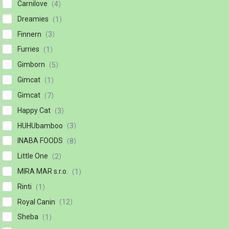
Carnilove
4
Dreamies
1
Finnern
3
Furries
1
Gimborn
5
Gimcat
1
Gimcat
7
Happy Cat
3
HUHUbamboo
3
INABA FOODS
8
Little One
2
MIRA MAR s.r.o.
1
Rinti
1
Royal Canin
12
Sheba
1