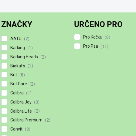
ZNAČKY
URČENO PRO
Pro Kočku
8
AATU
2
Pro Psa
11
Barking
1
Barking Heads
2
Biokat's
2
Brit
8
Brit Care
2
Calibra
1
Calibra Joy
3
Calibra Life
2
Calibra Premium
2
Canvit
8