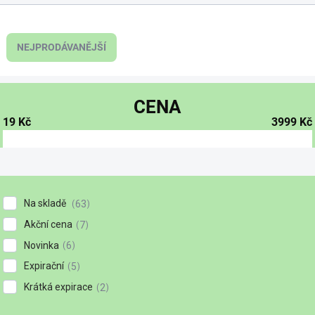
NEJPRODÁVANĚJŠÍ
CENA
19
Kč
3999
Kč
Na skladě
63
Akční cena
7
Novinka
6
Expirační
5
Krátká expirace
2