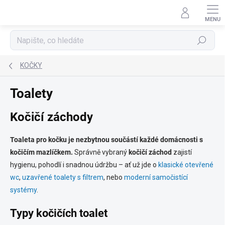
Přejít
na
obsah
Hledat
KOČKY
Toalety
Kočičí záchody
Toaleta pro kočku je nezbytnou součástí každé domácnosti s
kočičím mazlíčkem.
Správně vybraný
kočičí záchod
zajistí
hygienu, pohodlí i snadnou údržbu – ať už jde o
klasické otevřené
wc
,
uzavřené toalety s filtrem
, nebo
moderní samočistící
systémy
.
Typy kočičích toalet