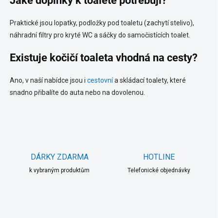
Jaké doplňky k toaletě potřebuji?
Praktické jsou lopatky, podložky pod toaletu (zachytí stelivo),
náhradní filtry pro kryté WC a sáčky do samočistících toalet.
Existuje kočičí toaleta vhodná na cesty?
Ano, v naší nabídce jsou i
cestovní
a skládací toalety, které
snadno přibalíte do auta nebo na dovolenou.
DÁRKY ZDARMA
HOTLINE
k vybraným produktům
Telefonické objednávky