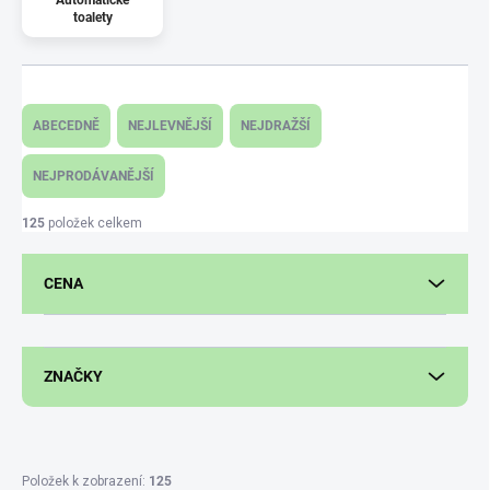
Automatické
toalety
Ř
a
ABECEDNĚ
NEJLEVNĚJŠÍ
NEJDRAŽŠÍ
z
e
NEJPRODÁVANĚJŠÍ
n
í
125
položek celkem
p
r
CENA
o
d
u
k
ZNAČKY
t
ů
Položek k zobrazení:
125