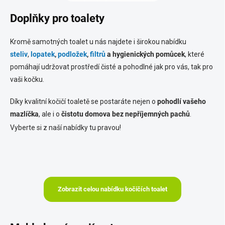
Doplňky pro toalety
Kromě samotných toalet u nás najdete i širokou nabídku
steliv
,
lopatek
,
podložek
,
filtrů
a hygienických pomůcek
, které
pomáhají udržovat prostředí čisté a pohodlné jak pro vás, tak pro
vaši kočku.
Díky kvalitní kočičí toaletě se postaráte nejen o
pohodlí vašeho
mazlíčka
, ale i o
čistotu domova bez nepříjemných pachů
.
Vyberte si z naší nabídky tu pravou!
Zobrazit celou nabídku kočičích toalet