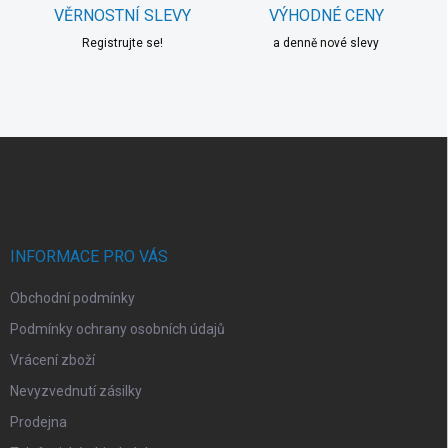
VĚRNOSTNÍ SLEVY
VÝHODNÉ CENY
Registrujte se!
a denně nové slevy
Z
á
p
a
t
í
INFORMACE PRO VÁS
Obchodní podmínky
Podmínky ochrany osobních údajů
Vrácení zboží
Nevyzvednutí zásilky
Prodejna