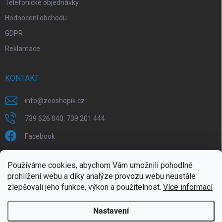
Telefonické objednávky
Hodnocení obchodu
GDPR
Reklamace
KONTAKT
info
@
zooshopik.cz
739 626 040, 739 201 444
Facebook
FACEBOOK
Používáme cookies, abychom Vám umožnili pohodlné
prohlížení webu a díky analýze provozu webu neustále
ZOOshopik
zlepšovali jeho funkce, výkon a použitelnost.
Více informací
Nastavení