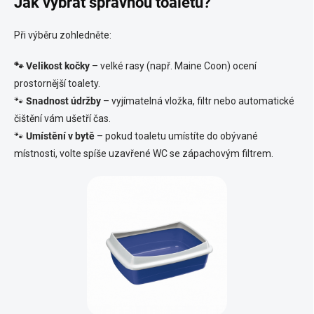
Jak vybrat správnou toaletu?
Při výběru zohledněte:
🐾 Velikost kočky
– velké rasy (např. Maine Coon) ocení
prostornější toalety.
🐾
Snadnost údržby
– vyjímatelná vložka, filtr nebo automatické
čištění vám ušetří čas.
🐾
Umístění v bytě
– pokud toaletu umístíte do obývané
místnosti, volte spíše uzavřené WC se zápachovým filtrem.