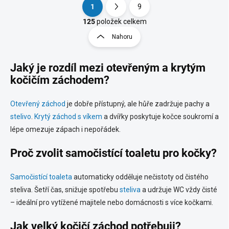
1
9
S
O
t
125
položek celkem
v
r
Nahoru
l
á
á
n
d
Jaký je rozdíl mezi otevřeným a krytým
k
a
o
kočičím záchodem?
c
í
v
p
á
Otevřený záchod
je dobře přístupný, ale hůře zadržuje pachy a
r
n
stelivo
.
Krytý záchod s víkem
a dvířky poskytuje kočce soukromí a
v
í
k
lépe omezuje zápach i nepořádek.
y
v
Proč zvolit samočistící toaletu pro kočky?
ý
p
i
Samočistící toaleta
automaticky odděluje nečistoty od čistého
s
steliva. Šetří čas, snižuje spotřebu
steliva
a udržuje WC vždy čisté
u
– ideální pro vytížené majitele nebo domácnosti s více kočkami.
Jak velký kočičí záchod potřebuji?