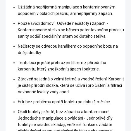
Už žádná nepříjemná manipulace s kontaminovaným
odpadem v oblacích prachu, ani nepříjemný zápach.
Pouze svěží domov! Odvede nečistoty i zápach -
Kontaminované stelivo se během patentovaného procesu
sanity oddělí speciálním sítem od čistého steliva.
Nečistoty se odvedou kanálkem do odpadního boxu na
dně jednotky.
Tento box je ještě přehrazen filtrem z přírodního
karbonitu, který zneškodní zápach i bakterie.
Zároveň se jedná o velmi šetrné a vhodné řešení. Karbonit
je čistě přírodní složka, která se užívá i pro čištění a filtraci
nevhodné kvality vody apod.
Filtr bez problému opatří toaletu po dobu 1 měsíce.
Okolí toalety je čisté, bez zápachu a kontaminace!
Jednoduché manipulace a ovládání - Jednotlivé díly
toalety se snadno skládají, veškeré funkce ovládáte
přehlednými uzamykatelnými tlačítky, nebo pomocí