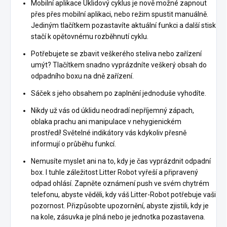
Mobilní aplikace Úklidový cyklus je nově možné zapnout
přes přes mobilní aplikaci, nebo režim spustit manuálně.
Jediným tlačítkem pozastavíte aktuální funkci a další stisk
stačí k opětovnému rozběhnutí cyklu.
Potřebujete se zbavit veškerého steliva nebo zařízení
umýt? Tlačítkem snadno vyprázdníte veškerý obsah do
odpadního boxu na dně zařízení.
Sáček s jeho obsahem po zaplnění jednoduše vyhodíte.
Nikdy už vás od úklidu neodradí nepříjemný zápach,
oblaka prachu ani manipulace v nehygienickém
prostředí! Světelné indikátory vás kdykoliv přesně
informují o průběhu funkcí.
Nemusíte myslet ani na to, kdy je čas vyprázdnit odpadní
box. I tuhle záležitost Litter Robot vyřeší a připravený
odpad ohlásí. Zapněte oznámení push ve svém chytrém
telefonu, abyste věděli, kdy váš Litter-Robot potřebuje vaši
pozornost. Přizpůsobte upozornění, abyste zjistili, kdy je
na kole, zásuvka je plná nebo je jednotka pozastavena.