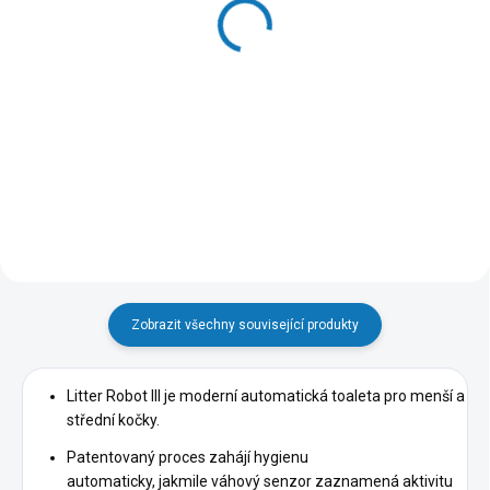
Gumové kousátko pro
Přístupové schůdky s
psa ryba
rampou Litter Robot III
24 Kč
Connect
Detail
2 590 Kč
Detail
Zobrazit všechny související produkty
Litter Robot III je moderní automatická toaleta pro menší a
střední kočky.
Patentovaný proces zahájí hygienu
automaticky, jakmile váhový senzor zaznamená aktivitu