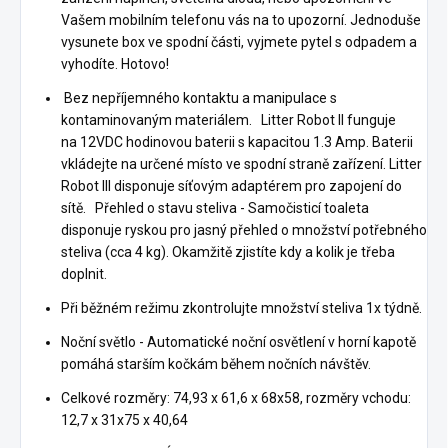
Vašem mobilním telefonu vás na to upozorní. Jednoduše
vysunete box ve spodní části, vyjmete pytel s odpadem a
vyhodíte. Hotovo!
Bez nepříjemného kontaktu a manipulace s
kontaminovaným materiálem. Litter Robot II funguje
na 12VDC hodinovou baterii s kapacitou 1.3 Amp. Baterii
vkládejte na určené místo ve spodní straně zařízení. Litter
Robot III disponuje síťovým adaptérem pro zapojení do
sítě. Přehled o stavu steliva - Samočisticí toaleta
disponuje ryskou pro jasný přehled o množství potřebného
steliva (cca 4 kg). Okamžitě zjistíte kdy a kolik je třeba
doplnit.
Při běžném režimu zkontrolujte množství steliva 1x týdně.
Noční světlo - Automatické noční osvětlení v horní kapotě
pomáhá starším kočkám během nočních návštěv.
Celkové rozměry: 74,93 x 61,6 x 68x58, rozměry vchodu:
12,7 x 31x75 x 40,64