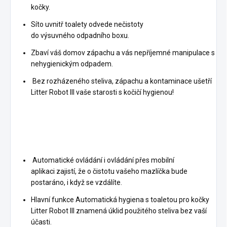
kočky.
Síto uvnitř toalety odvede nečistoty
do výsuvného odpadního boxu.
Zbaví váš domov zápachu a vás nepříjemné manipulace s
nehygienickým odpadem.
Bez rozházeného steliva, zápachu a kontaminace ušetří
Litter Robot III vaše starosti s kočičí hygienou!
Automatické ovládání i ovládání přes mobilní
aplikaci zajistí, že o čistotu vašeho mazlíčka bude
postaráno, i když se vzdálíte.
Hlavní funkce Automatická hygiena s toaletou pro kočky
Litter Robot III znamená úklid použitého steliva bez vaší
účasti.