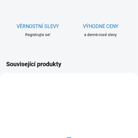
VĚRNOSTNÍ SLEVY
VÝHODNÉ CENY
Registrujte se!
a denně nové slevy
Související produkty
SKLADEM
(>20 KS)
SKLADEM DO 2-3 TÝDNŮ
(5 KS)