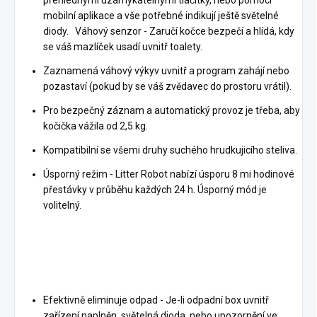
mobilní aplikace a vše potřebné indikují ještě světelné
diody. Váhový senzor - Zaručí kočce bezpečí a hlídá, kdy
se váš mazlíček usadí uvnitř toalety.
Zaznamená váhový výkyv uvnitř a program zahájí nebo
pozastaví (pokud by se váš zvědavec do prostoru vrátil).
Pro bezpečný záznam a automatický provoz je třeba, aby
kočička vážila od 2,5 kg.
Kompatibilní se všemi druhy suchého hrudkujicího steliva.
Úsporný režim - Litter Robot nabízí úsporu 8 mi hodinové
přestávky v průběhu každých 24 h. Úsporný mód je
volitelný.
Efektivně eliminuje odpad - Je-li odpadní box uvnitř
zařízení naplněn, světelná dioda, nebo upozornění ve