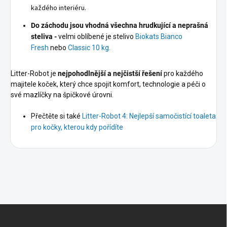
každého interiéru.
Do záchodu jsou vhodná všechna hrudkující a neprašná
steliva -
velmi oblíbené je stelivo
Biokats Bianco
Fresh
nebo
Classic 10 kg.
Litter-Robot je
nejpohodlnější a nejčistší řešení
pro každého
majitele koček, který chce spojit komfort, technologie a péči o
své mazlíčky na špičkové úrovni.
Přečtěte si také
Litter-Robot 4: Nejlepší samočistící toaleta
pro kočky, kterou kdy pořídíte
Z
á