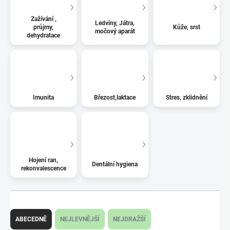
Zažívání ,
Ledviny, Játra,
průjmy,
Kůže, srst
močový aparát
dehydratace
Imunita
Březost,laktace
Stres, zklidnění
Hojení ran,
Dentální hygiena
rekonvalescence
Ř
a
ABECEDNĚ
NEJLEVNĚJŠÍ
NEJDRAŽŠÍ
z