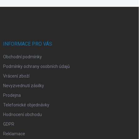
Z
á
p
a
t
í
INFORMACE PRO VÁS
Obchodní podmínky
Podmínky ochrany osobních údajů
Vrácení zboží
Nevyzvednutí zásilky
Prodejna
Telefonické objednávky
Hodnocení obchodu
GDPR
Reklamace