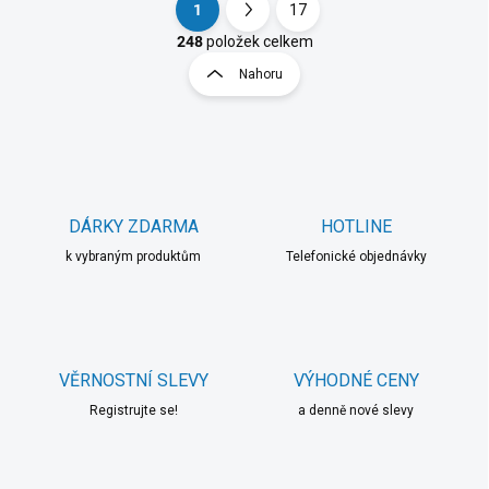
1
17
S
O
t
248
položek celkem
v
r
Nahoru
l
á
á
n
d
k
a
o
c
í
v
p
á
r
DÁRKY ZDARMA
HOTLINE
n
v
í
k vybraným produktům
Telefonické objednávky
k
y
v
ý
p
i
VĚRNOSTNÍ SLEVY
VÝHODNÉ CENY
s
u
Registrujte se!
a denně nové slevy