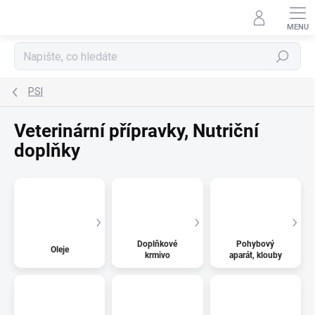
Přejít
na
obsah
Hledat
PSI
Veterinární přípravky, Nutriční
doplňky
Doplňkové
Pohybový
Oleje
krmivo
aparát, klouby