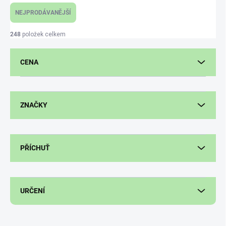
e
NEJPRODÁVANĚJŠÍ
n
í
248
položek celkem
p
r
CENA
o
d
u
k
ZNAČKY
t
ů
PŘÍCHUŤ
URČENÍ