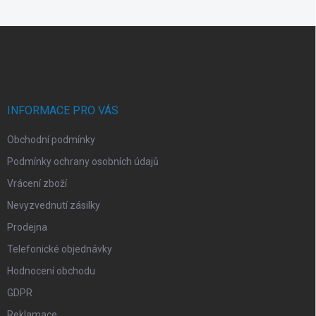
á
d
Z
a
á
c
p
í
p
a
r
t
v
í
INFORMACE PRO VÁS
k
y
Obchodní podmínky
v
ý
Podmínky ochrany osobních údajů
p
i
Vrácení zboží
s
Nevyzvednutí zásilky
u
Prodejna
Telefonické objednávky
Hodnocení obchodu
GDPR
Reklamace