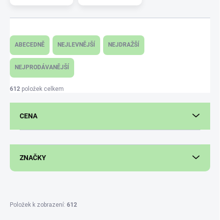
Ř
a
ABECEDNĚ
NEJLEVNĚJŠÍ
NEJDRAŽŠÍ
z
e
NEJPRODÁVANĚJŠÍ
n
í
612
položek celkem
p
r
CENA
o
d
u
k
ZNAČKY
t
ů
Položek k zobrazení:
612