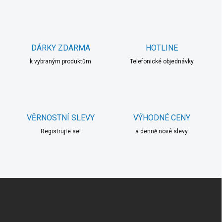
d
k
a
o
c
í
v
p
á
r
DÁRKY ZDARMA
HOTLINE
n
v
í
k vybraným produktům
Telefonické objednávky
k
y
v
ý
p
i
VĚRNOSTNÍ SLEVY
VÝHODNÉ CENY
s
u
Registrujte se!
a denně nové slevy
Z
á
p
a