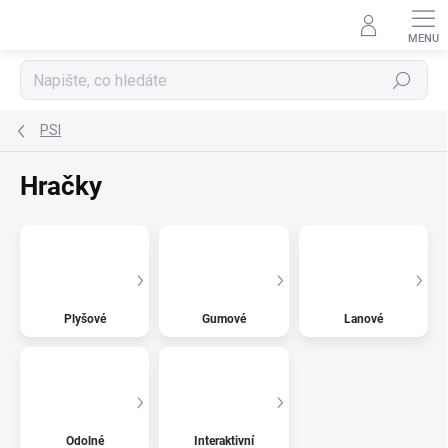
Přejít
na
obsah
Hledat
PSI
Hračky
Plyšové
Gumové
Lanové
Odolné
Interaktivní