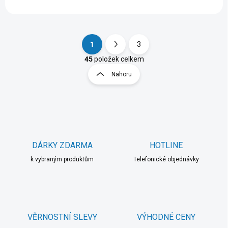
1
3
S
O
t
45
položek celkem
v
r
Nahoru
l
á
á
n
d
k
a
o
c
í
v
p
á
r
DÁRKY ZDARMA
HOTLINE
n
v
í
k vybraným produktům
Telefonické objednávky
k
y
v
ý
p
i
VĚRNOSTNÍ SLEVY
VÝHODNÉ CENY
s