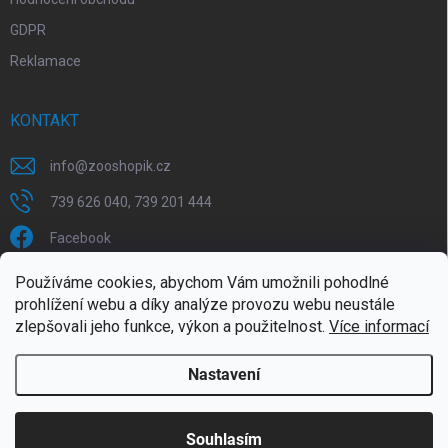
GDPR
Reklamace
KONTAKT
info
@
zooshopik.cz
739 626 040, 739 201 444
Facebook
Používáme cookies, abychom Vám umožnili pohodlné
FACEBOOK
prohlížení webu a díky analýze provozu webu neustále
zlepšovali jeho funkce, výkon a použitelnost.
Více informací
Nastavení
Copyright 2026
ZOOshopik
. Všechna práva vyhrazena.
Souhlasím
Doprava zdarma od 1799,- (do 30 kg)