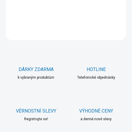
−
+
Přidat do košíku
DETAILNÍ INFORMACE
ZEPTAT SE
HLÍDAT
DÁRKY ZDARMA
HOTLINE
k vybraným produktům
Telefonické objednávky
VĚRNOSTNÍ SLEVY
VÝHODNÉ CENY
Registrujte se!
a denně nové slevy