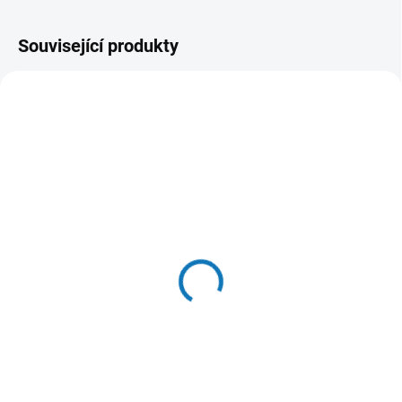
Související produkty
SKLADEM DO 24 HOD
(9 KS)
SKLADEM V ESHOPU
(>20 KS)
N&D OCEAN CAT Adult
Gimdog konz. Pure
Herring & Orange 10kg
delight kuře s jehněčím
2 636 Kč
150g
Do košíku
46 Kč
Do košíku