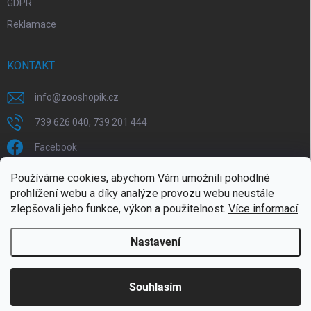
GDPR
Reklamace
KONTAKT
info
@
zooshopik.cz
739 626 040, 739 201 444
Facebook
Používáme cookies, abychom Vám umožnili pohodlné
FACEBOOK
prohlížení webu a díky analýze provozu webu neustále
zlepšovali jeho funkce, výkon a použitelnost.
Více informací
Nastavení
Copyright 2026
ZOOshopik
. Všechna práva vyhrazena.
Souhlasím
Doprava zdarma od 1799,- (do 30 kg)
Vytvořil Shoptet