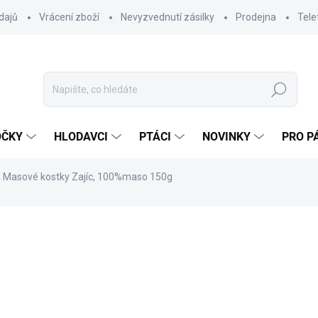
dajů
Vrácení zboží
Nevyzvednutí zásilky
Prodejna
Tele
Hledat
OČKY
HLODAVCI
PTÁCI
NOVINKY
PRO P
Masové kostky Zajíc, 100%maso 150g
ocení
ZNAČKA:
NATURECA V.O.F.
177 Kč
158,04 Kč bez DPH
Měrná
SKLADEM DO 24 HOD
(>20