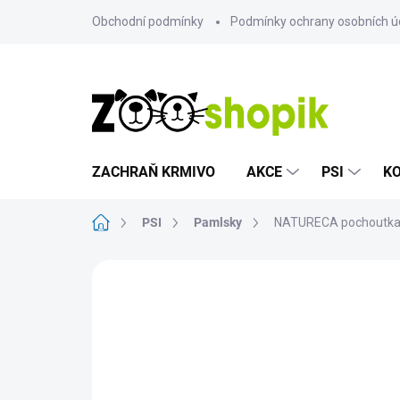
Přejít
Obchodní podmínky
Podmínky ochrany osobních ú
na
obsah
ZACHRAŇ KRMIVO
AKCE
PSI
K
Domů
PSI
Pamlsky
NATURECA pochoutka 
Neohodnoceno
Podrobnosti hodn