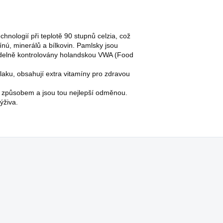
ologií při teplotě 90 stupnů celzia, což
ú, minerálů a bílkovin. Pamlsky jsou
delně kontrolovány holandskou VWA (Food
aku, obsahují extra vitamíny pro zdravou
m způsobem a jsou tou nejlepší odměnou.
ýživa.