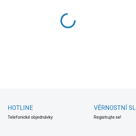
cena:
MOŽNOSTI DORUČENÍ
−
+
DETAILNÍ INFORMACE
HOTLINE
VĚRNOSTNÍ S
Telefonické objednávky
Registrujte se!