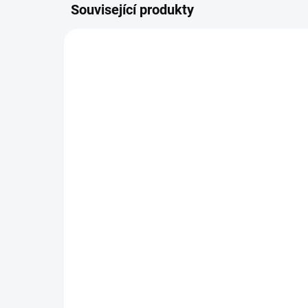
Související produkty
RD-RAW792
SKLADEM U DODAVATELE
(>20 KS)
RAW RAW mrazem
sušené Kuřecí žaludky
60g
189 Kč
Do košíku