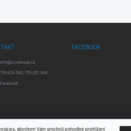
TAKT
FACEBOOK
info
@
zooshopik.cz
739 626 040, 739 201 444
Facebook
ookies, abychom Vám umožnili pohodlné prohlížení