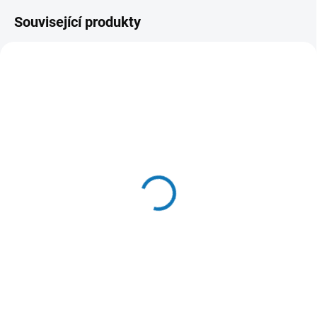
Související produkty
SKLADEM U DODAVATELE
SKLADEM U DODAVATELE
(>20 KS)
(3 KS)
RAW RAW Freeze Dried
Wild Life Cat - Beruška
Pštrosí krky 60g
179 Kč
169 Kč
Do košíku
Do košíku