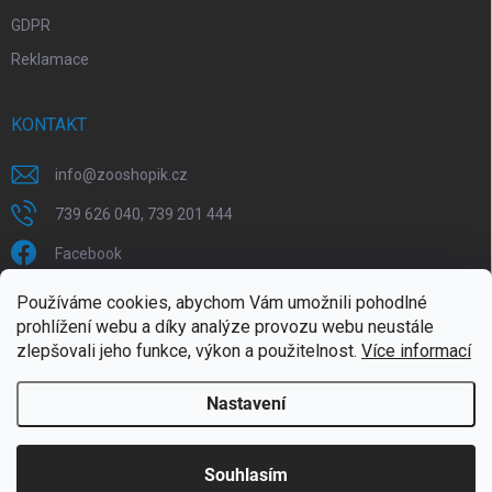
GDPR
Reklamace
KONTAKT
info
@
zooshopik.cz
739 626 040, 739 201 444
Facebook
Používáme cookies, abychom Vám umožnili pohodlné
FACEBOOK
prohlížení webu a díky analýze provozu webu neustále
zlepšovali jeho funkce, výkon a použitelnost.
Více informací
Nastavení
Copyright 2026
ZOOshopik
. Všechna práva vyhrazena.
Souhlasím
Doprava zdarma od 1799,- (do 30 kg)