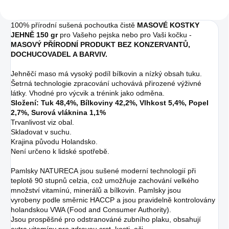
100% přírodní sušená pochoutka čistě
MASOVÉ KOSTKY
JEHNĚ 150 gr
pro Vašeho pejska nebo pro Vaši kočku -
MASOVÝ PŘÍRODNÍ PRODUKT BEZ KONZERVANTŮ,
DOCHUCOVADEL A BARVIV.
Jehněčí maso má vysoký podíl bílkovin a nízký obsah tuku.
Šetrná technologie zpracování uchovává přirozené výživné
látky. Vhodné pro výcvik a trénink jako odměna.
Složení: Tuk 48,4%, Bílkoviny 42,2%, Vlhkost 5,4%, Popel
2,7%, Surová vláknina 1,1%
Trvanlivost viz obal.
Skladovat v suchu.
Krajina původu Holandsko.
Není určeno k lidské spotřebě.
Pamlsky NATURECA jsou sušené moderní technologií při
teplotě 90 stupnů celzia, což umožňuje zachování velkého
množství vitamínú, minerálů a bílkovin. Pamlsky jsou
vyrobeny podle směrnic HACCP a jsou pravidelně kontrolovány
holandskou VWA (Food and Consumer Authority).
Jsou prospěšné pro odstranováné zubního plaku, obsahují
extra vitamíny pro zdravou srst, kosti, oči.