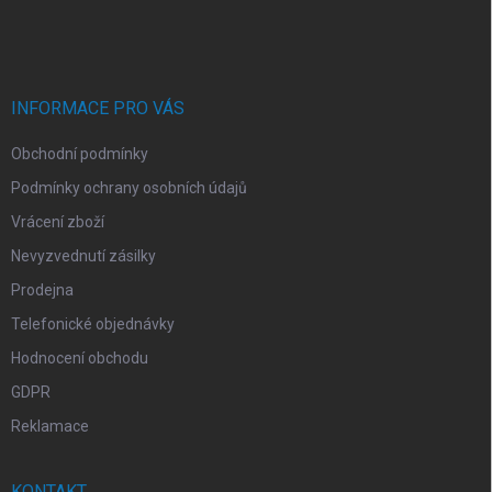
á
c
p
í
p
a
r
t
v
í
INFORMACE PRO VÁS
k
y
Obchodní podmínky
v
ý
Podmínky ochrany osobních údajů
p
i
Vrácení zboží
s
Nevyzvednutí zásilky
u
Prodejna
Telefonické objednávky
Hodnocení obchodu
GDPR
Reklamace
KONTAKT