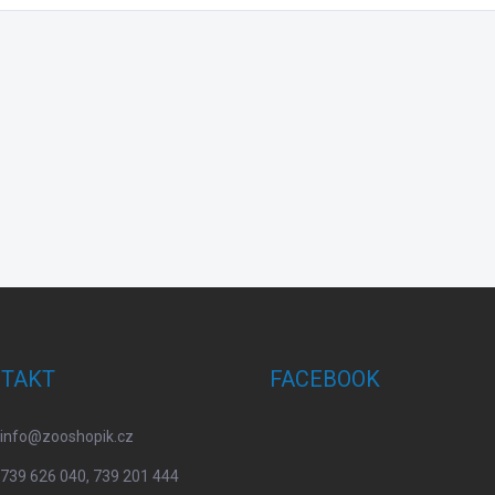
TAKT
FACEBOOK
info
@
zooshopik.cz
739 626 040, 739 201 444