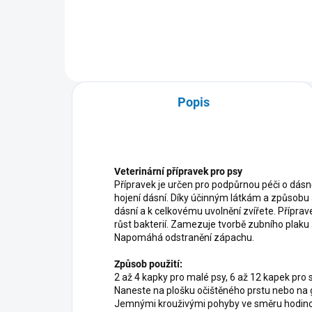
Exp
Popis
Veterinární přípravek pro psy
Přípravek je určen pro podpůrnou péči o dásně
hojení dásní. Díky účinným látkám a způsobu
dásní a k celkovému uvolnění zvířete. Příprav
růst bakterií. Zamezuje tvorbě zubního plak
Napomáhá odstranění zápachu.
Způsob použití:
2 až 4 kapky pro malé psy, 6 až 12 kapek pro s
Naneste na plošku očištěného prstu nebo na 
Jemnými krouživými pohyby ve směru hodinov