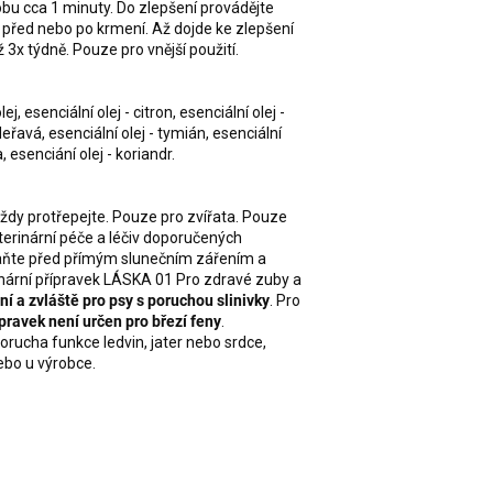
obu cca 1 minuty. Do zlepšení provádějte
y před nebo po krmení. Až dojde ke zlepšení
ž 3x týdně. Pouze pro vnější použití.
j, esenciální olej - citron, esenciální olej -
eřavá, esenciální olej - tymián, esenciální
 esenciání olej - koriandr.
vždy protřepejte. Pouze pro zvířata. Pouze
eterinární péče a léčiv doporučených
raňte před přímým slunečním zářením a
nární přípravek LÁSKA 01 Pro zdravé zuby a
í a zvláště pro psy s poruchou slinivky
. Pro
pravek není určen pro březí feny
.
orucha funkce ledvin, jater nebo srdce,
ebo u výrobce.