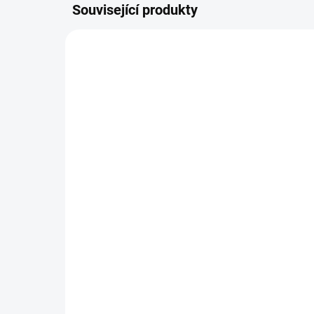
Související produkty
117491
SKLADEM DO 24 HOD
(3 KS)
LÁSKA 56 Při strachu a
Nek
úzkosti 50ml
ge
446 Kč
26
Do košíku