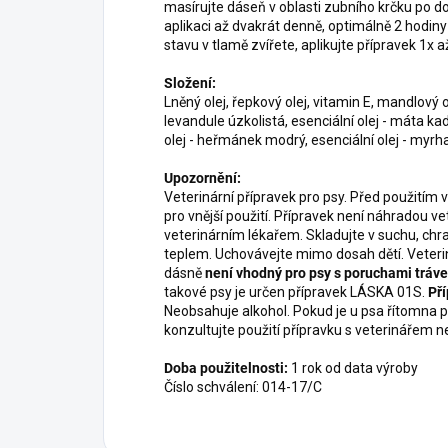
masírujte dáseň v oblasti zubního krčku po d
aplikaci až dvakrát denně, optimálně 2 hodin
stavu v tlamě zvířete, aplikujte přípravek 1x a
Složení:
Lněný olej, řepkový olej, vitamin E, mandlový ole
levandule úzkolistá, esenciální olej - máta kad
olej - heřmánek modrý, esenciální olej - myrha,
Upozornění:
Veterinární přípravek pro psy. Před použitím 
pro vnější použití. Přípravek není náhradou v
veterinárním lékařem. Skladujte v suchu, ch
teplem. Uchovávejte mimo dosah dětí. Veteri
dásně
není vhodný pro psy s poruchami tráven
takové psy je určen přípravek LÁSKA 01S.
Pří
Neobsahuje alkohol. Pokud je u psa řítomna p
konzultujte použití přípravku s veterinářem n
Doba použitelnosti:
1 rok od data výroby
Číslo schválení: 014-17/C