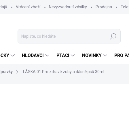
dajů
Vrácení zboží
Nevyzvednutí zásilky
Prodejna
Tele
Hledat
OČKY
HLODAVCI
PTÁCI
NOVINKY
PRO P
ípravky
LÁSKA 01 Pro zdravé zuby a dásně psů 30ml
ocení
ZNAČKA:
DOKONALÁ LÁSKA
499 Kč
412,40 Kč bez DPH
Měrná
SKLADEM DO 24 HOD
(4 K