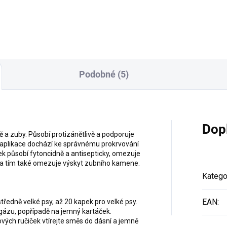
irace 2.6.2024
Podobné (5)
Dop
 a zuby. Působí protizánětlivě a podporuje
 aplikace dochází ke správnému prokrvování
ek působí fytoncidně a antisepticky, omezuje
u a tím také omezuje výskyt zubního kamene.
Katego
EAN
:
tředně velké psy, až 20 kapek pro velké psy.
gázu, popřípadě na jemný kartáček.
ých ručiček vtírejte směs do dásní a jemně