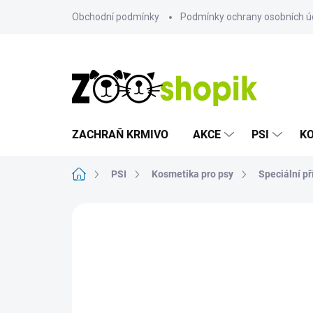
Přejít
Obchodní podmínky
Podmínky ochrany osobních ú
na
obsah
ZACHRAŇ KRMIVO
AKCE
PSI
K
Domů
PSI
Kosmetika pro psy
Speciální př
Neohodnoceno
Podrobnosti hodn