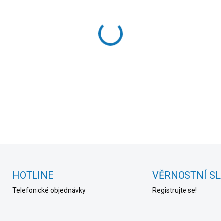
cena:
MOŽNOSTI DORUČENÍ
−
+
DETAILNÍ INFORMACE
HOTLINE
VĚRNOSTNÍ S
Telefonické objednávky
Registrujte se!