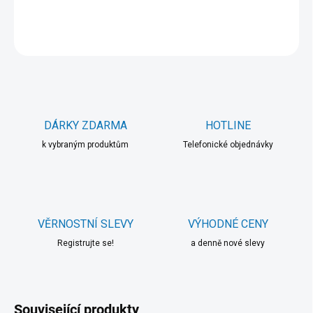
DETAILNÍ INFORMACE
ZEPTAT SE
HLÍDAT
DÁRKY ZDARMA
HOTLINE
k vybraným produktům
Telefonické objednávky
VĚRNOSTNÍ SLEVY
VÝHODNÉ CENY
Registrujte se!
a denně nové slevy
Související produkty