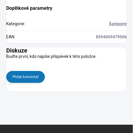
Doplňkové parametry
Kategorie
:
Šampony
EAN
:
8594009479506
Diskuze
Buďte první, kdo napíše příspěvek k této položce.
Přidat komentář
Z