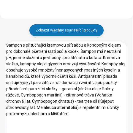
Zobrazit všechny související produkty
Šampon s přitučňující krémovou přísadou a konopným olejem
pro dokonalé ošetření srsti psů a koček. Šampon má neutrální
pH, jemné složení a je vhodný i pro štěnata a koťata. Krémová
složka, konopný olej a glycerin omezují vysušování. Konopný olej
obsahuje vysoké množství nenasycených mastných kyselin a
kanabinoidů, které výborně ošetří kůži. Antiparazitní přísada
snižuje výskyt parazitů v srsti domácích zvířat. Jsou použity
přírodní antiparazitní složky: - geraniol (složka oleje Palmy
růžové, Cymbopogon martinii) - citronová tráva (Voňatka
citronová, lat. Cymbopogon citratus) - tea tree oil (Kajeput
střídavolistý, lat. Melaleuca alternifolia) s repelentními účinky
proti hmyzu, blechám a klíšťatům.