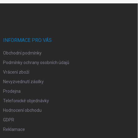
Z
á
p
a
t
í
INFORMACE PRO VÁS
Obchodní podmínky
Podmínky ochrany osobních údajů
Vrácení zboží
Nevyzvednutí zásilky
Prodejna
Telefonické objednávky
Hodnocení obchodu
GDPR
Reklamace