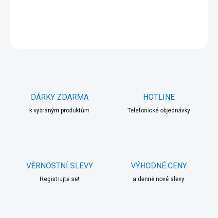
DETAILNÍ INFORMACE
ZEPTAT SE
HLÍDAT
DÁRKY ZDARMA
HOTLINE
k vybraným produktům
Telefonické objednávky
VĚRNOSTNÍ SLEVY
VÝHODNÉ CENY
Registrujte se!
a denně nové slevy