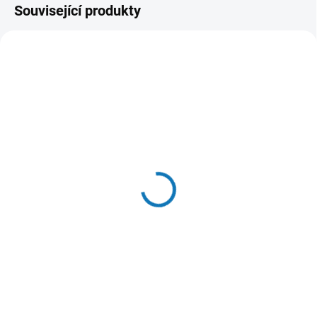
Související produkty
SKLADEM DO 24 HOD
SKLADEM DO 24 HOD
(>20 KS)
(>20 KS)
WOOLF pochoutka beef
Hill's Can. SP Puppy
sushi with cod 100g
Chicken Konz.370g
58 Kč
87 Kč
Do košíku
Do košíku