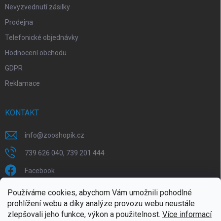
Nevyzvednutí zásilky
Prodejna
Telefonické objednávky
Hodnocení obchodu
GDPR
Reklamace
KONTAKT
info
@
zooshopik.cz
739 626 040, 739 201 444
Facebook
Používáme cookies, abychom Vám umožnili pohodlné
FACEBOOK
prohlížení webu a díky analýze provozu webu neustále
zlepšovali jeho funkce, výkon a použitelnost.
Více informací