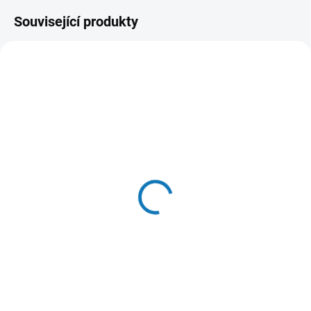
Související produkty
SKLADEM DO 24 HOD
SKLADEM V ESHOPU
(10 KS)
(>20 KS)
WOOLF pochoutka Earth
RIO senegalske proso
NOOHIDE XL Stick with
100g
Lamb 85g
44 Kč
67 Kč
Do košíku
Do košíku