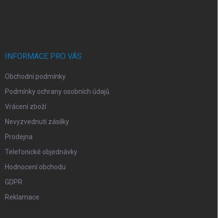
Z
á
p
a
t
í
INFORMACE PRO VÁS
Obchodní podmínky
Podmínky ochrany osobních údajů
Vrácení zboží
Nevyzvednutí zásilky
Prodejna
Telefonické objednávky
Hodnocení obchodu
GDPR
Reklamace