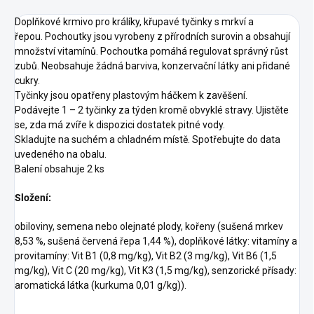
Doplňkové krmivo pro králíky, křupavé tyčinky s mrkví a
řepou. Pochoutky jsou vyrobeny z přírodních surovin a obsahují
množství vitamínů. Pochoutka pomáhá regulovat správný růst
zubů. Neobsahuje žádná barviva, konzervační látky ani přidané
cukry.
Tyčinky jsou opatřeny plastovým háčkem k zavěšení.
Podávejte 1 – 2 tyčinky za týden kromě obvyklé stravy. Ujistěte
se, zda má zvíře k dispozici dostatek pitné vody.
Skladujte na suchém a chladném místě. Spotřebujte do data
uvedeného na obalu.
Balení obsahuje 2 ks
Složení:
obiloviny, semena nebo olejnaté plody, kořeny (sušená mrkev
8,53 %, sušená červená řepa 1,44 %), doplňkové látky: vitamíny a
provitamíny: Vit B1 (0,8 mg/kg), Vit B2 (3 mg/kg), Vit B6 (1,5
mg/kg), Vit C (20 mg/kg), Vit K3 (1,5 mg/kg), senzorické přísady:
aromatická látka (kurkuma 0,01 g/kg)).