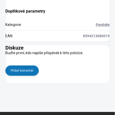
Doplňkové parametry
Kategorie
:
Pamlsky
EAN
:
8594213680019
Diskuze
Buďte první, kdo napíše příspěvek k této položce.
Přidat komentář
Z