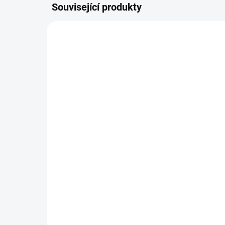
Související produkty
RD-RUFF0002
SKLADEM
(6 KS)
RuffWood kávovníkové
žvýkací dřevo pro psy
Medium
489 Kč
Do košíku