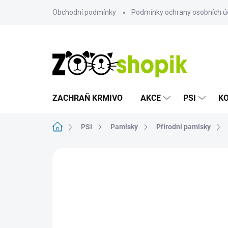
Přejít
Obchodní podmínky
Podmínky ochrany osobních ú
na
obsah
ZACHRAŇ KRMIVO
AKCE
PSI
K
Domů
PSI
Pamlsky
Přírodní pamlsky
Neohodnoceno
Podrobnosti hodn