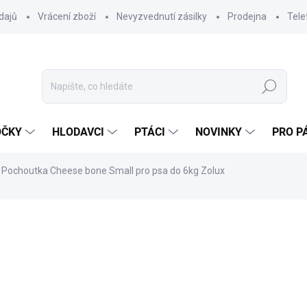
dajů
Vrácení zboží
Nevyzvednutí zásilky
Prodejna
Tele
Hledat
OČKY
HLODAVCI
PTÁCI
NOVINKY
PRO P
Pochoutka Cheese bone Small pro psa do 6kg Zolux
ocení
ZNAČKA:
ZOLUX
114 Kč
101,79 Kč bez DPH
Měrná
SKLADEM V E-SHOPU
(>20