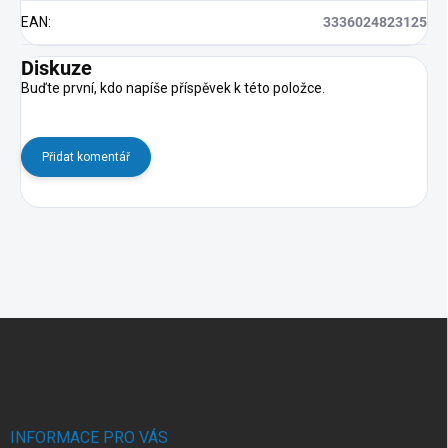
EAN
:
3336024823125
Diskuze
Buďte první, kdo napíše příspěvek k této položce.
Přidat komentář
Z
á
p
a
t
í
INFORMACE PRO VÁS