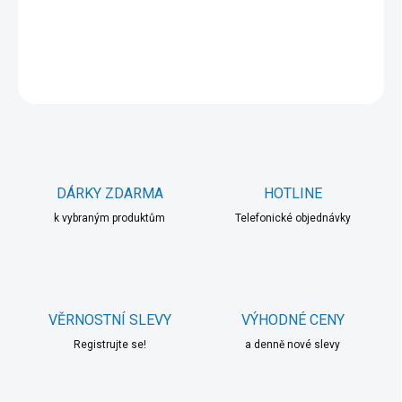
DETAILNÍ INFORMACE
ZEPTAT SE
HLÍDAT
DÁRKY ZDARMA
HOTLINE
k vybraným produktům
Telefonické objednávky
VĚRNOSTNÍ SLEVY
VÝHODNÉ CENY
Registrujte se!
a denně nové slevy