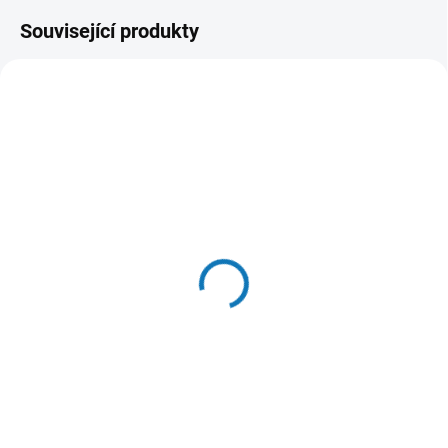
Související produkty
SKLADEM DO 24 HOD
(17 KS)
Hračka pes Chuckit Ultra
Squeaker Ball M
6cm/2ks
230 Kč
Do košíku