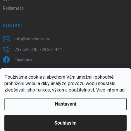
Reklamace
KONTAKT
info
@
zooshopik.cz
739 626 040, 739 201 444
Facebook
FACEBOOK
Používáme cookies, abychom Vám umožnili pohodlné
prohlížení webu a díky analýze provozu webu neustále
ZOOshopik
zlepšovali jeho funkce, výkon a použitelnost.
Více informací
Nastavení
Copyright 2026
ZOOshopik
. Všechna práva vyhrazena.
Souhlasím
Doprava zdarma od 1799,- (do 30 kg)
Vytvořil Shoptet