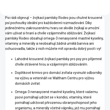
Psi rádi objevují – žvýkací pamlsky Rodeo jsou chutné kroucené
psí pochoutky ideální pro každodenní rozmazlování. Díky
jedinečnému zakroucenému tvaru se skvěle žvýkají a umožní
vám užívat si hraní a chvíle vzájemného sbližování. Žvýkací
pamlsky Rodeo obsahují omega-3 nenasycené mastné kyseliny,
vitaminy a minerály a neobsahují žádná umělá barviva ani
ochucovadla, takže z nich můžete mít opravdu dobrý pocit i vy!
Lahodné kroucené žvýkací pamlsky pro psy pro příjemné
chvíle strávené hrou a vzájemným sbližováním.
Doplňkové krmivo pro domácí zvířata vyvinuté odborníky
na výživu a veterináři ve Waltham Centru pro výživu
domácích zvířat.
Omega-3 nenasycené mastné kyseliny, které vašemu
psovi pomáhají udržet se v kondici, vitamíny, které
pomáhají udržovat přirozenou obranyschopnost jeho
organismu, a minerály včetně vápníku, jež mu pomáhají