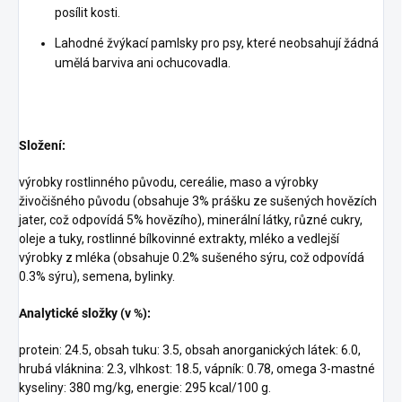
posílit kosti.
Lahodné žvýkací pamlsky pro psy, které neobsahují žádná
umělá barviva ani ochucovadla.
Složení:
výrobky rostlinného původu, cereálie, maso a výrobky
živočišného původu (obsahuje 3% prášku ze sušených hovězích
jater, což odpovídá 5% hovězího), minerální látky, různé cukry,
oleje a tuky, rostlinné bílkovinné extrakty, mléko a vedlejší
výrobky z mléka (obsahuje 0.2% sušeného sýru, což odpovídá
0.3% sýru), semena, bylinky.
Analytické složky (v %):
protein: 24.5, obsah tuku: 3.5, obsah anorganických látek: 6.0,
hrubá vláknina: 2.3, vlhkost: 18.5, vápník: 0.78, omega 3-mastné
kyseliny: 380 mg/kg, energie: 295 kcal/100 g.