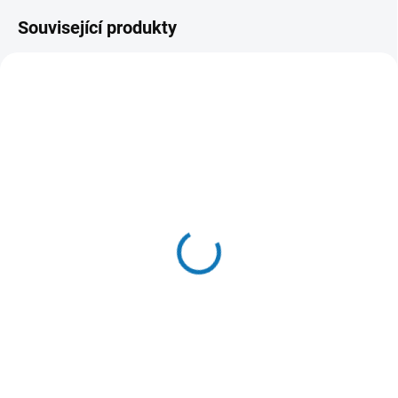
Související produkty
SKLADEM DO 24 HOD
SKLADEM DO 24 HOD
(>20 KS)
(>20 KS)
WOOLF pochoutka beef
Hill's Can. SP Puppy
sushi with cod 100g
Chicken Konz.370g
58 Kč
87 Kč
Do košíku
Do košíku