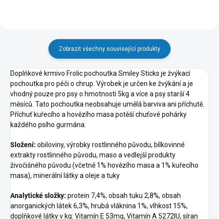
Zobrazit všechny související produkty
Doplňkové krmivo Frolic pochoutka Smiley Sticks je žvýkací
pochoutka pro péči o chrup. Výrobek je určen ke žvýkání a je
vhodný pouze pro psy o hmotnosti 5kg a více a psy starší 4
měsíců. Tato pochoutka neobsahuje umělá barviva ani příchutě.
Příchuť kuřecího a hovězího masa potěší chuťové pohárky
každého psího gurmána.
Složení:
obiloviny, výrobky rostlinného původu, bílkovinné
extrakty rostlinného původu, maso a vedlejší produkty
živočišného původu (včetně 1% hovězího masa a 1% kuřecího
masa), minerální látky a oleje a tuky
Analytické složky:
protein 7,4%, obsah tuku 2,8%, obsah
anorganických látek 6,3%, hrubá vláknina 1%, vlhkost 15%,
doplňkové látky
v kg: Vitamín E 53mg, Vitamín A 5272IU, síran