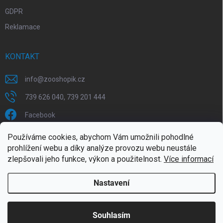
GDPR
Reklamace
KONTAKT
info
@
zooshopik.cz
739 626 040, 739 201 444
Facebook
Používáme cookies, abychom Vám umožnili pohodlné
FACEBOOK
prohlížení webu a díky analýze provozu webu neustále
zlepšovali jeho funkce, výkon a použitelnost.
Více informací
Nastavení
Copyright 2026
ZOOshopik
. Všechna práva vyhrazena.
Souhlasím
Doprava zdarma od 1799,- (do 30 kg)