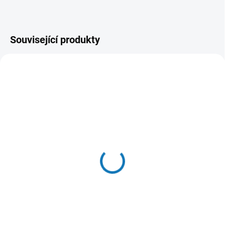
Související produkty
SKLADEM DO 24 HOD
SKLADEM DO 24 HOD
(>20 KS)
(20 KS)
Vitakraft Cat Poésie Paté
Vitakraft Cat Poésie Paté
konz. paštika hovězí 85g
konz. paštika losos 85g
30 Kč
30 Kč
Do košíku
Do košíku