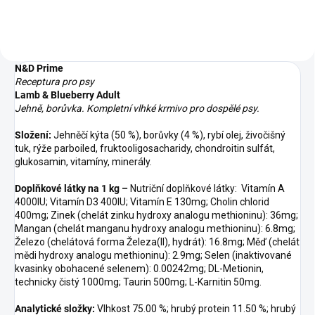
N&D Prime
Receptura pro psy
Lamb & Blueberry Adult
Jehn
ě
, borůvka. Kompletní vlhké krmivo pro dospělé psy.
Složení:
Jehněčí kýta (50 %), borůvky (4 %), rybí olej, živočišný
tuk, rýže parboiled, fruktooligosacharidy, chondroitin sulfát,
glukosamin, vitamíny, minerály.
Doplňkové látky na 1 kg –
Nutriční doplňkové látky: Vitamín A
4000IU; Vitamín D3 400IU; Vitamín E 130mg; Cholin chlorid
400mg; Zinek (chelát zinku hydroxy analogu methioninu): 36mg;
Mangan (chelát manganu hydroxy analogu methioninu): 6.8mg;
Železo (chelátová forma Železa(II), hydrát): 16.8mg; Měď (chelát
mědi hydroxy analogu methioninu): 2.9mg; Selen (inaktivované
kvasinky obohacené selenem): 0.00242mg; DL-Metionin,
technicky čistý 1000mg; Taurin 500mg; L-Karnitin 50mg.
Analytické složky:
Vlhkost 75.00 %; hrubý protein 11.50 %; hrubý