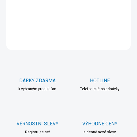
−
+
Přidat do košíku
DETAILNÍ INFORMACE
ZEPTAT SE
HLÍDAT
DÁRKY ZDARMA
HOTLINE
k vybraným produktům
Telefonické objednávky
VĚRNOSTNÍ SLEVY
VÝHODNÉ CENY
Registrujte se!
a denně nové slevy