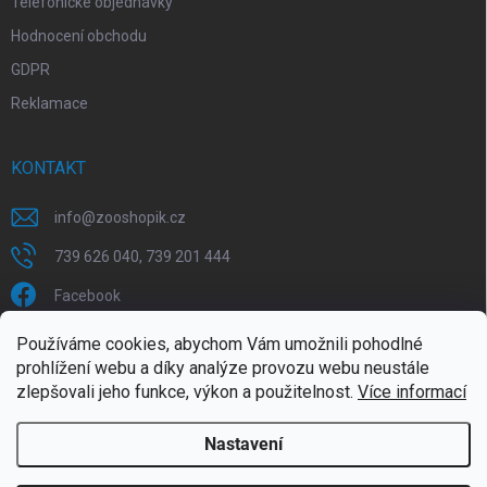
Telefonické objednávky
Hodnocení obchodu
GDPR
Reklamace
KONTAKT
info
@
zooshopik.cz
739 626 040, 739 201 444
Facebook
Používáme cookies, abychom Vám umožnili pohodlné
FACEBOOK
prohlížení webu a díky analýze provozu webu neustále
zlepšovali jeho funkce, výkon a použitelnost.
Více informací
Nastavení