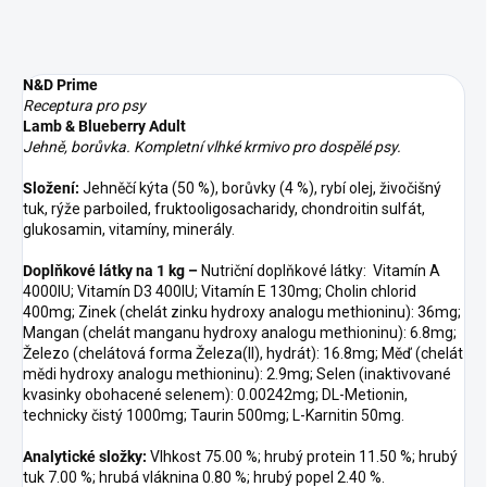
N&D Prime
Receptura pro psy
Lamb & Blueberry Adult
Jehn
ě
, borůvka. Kompletní vlhké krmivo pro dospělé psy.
Složení:
Jehněčí kýta (50 %), borůvky (4 %), rybí olej, živočišný
tuk, rýže parboiled, fruktooligosacharidy, chondroitin sulfát,
glukosamin, vitamíny, minerály.
Doplňkové látky na 1 kg –
Nutriční doplňkové látky: Vitamín A
4000IU; Vitamín D3 400IU; Vitamín E 130mg; Cholin chlorid
400mg; Zinek (chelát zinku hydroxy analogu methioninu): 36mg;
Mangan (chelát manganu hydroxy analogu methioninu): 6.8mg;
Železo (chelátová forma Železa(II), hydrát): 16.8mg; Měď (chelát
mědi hydroxy analogu methioninu): 2.9mg; Selen (inaktivované
kvasinky obohacené selenem): 0.00242mg; DL-Metionin,
technicky čistý 1000mg; Taurin 500mg; L-Karnitin 50mg.
Analytické složky:
Vlhkost 75.00 %; hrubý protein 11.50 %; hrubý
tuk 7.00 %; hrubá vláknina 0.80 %; hrubý popel 2.40 %.