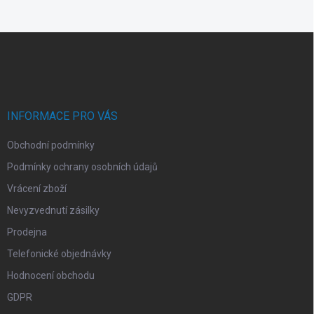
Z
á
p
a
t
í
INFORMACE PRO VÁS
Obchodní podmínky
Podmínky ochrany osobních údajů
Vrácení zboží
Nevyzvednutí zásilky
Prodejna
Telefonické objednávky
Hodnocení obchodu
GDPR