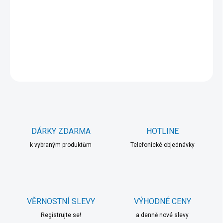
−
+
Přidat do košíku
DETAILNÍ INFORMACE
ZEPTAT SE
HLÍDAT
DÁRKY ZDARMA
HOTLINE
k vybraným produktům
Telefonické objednávky
VĚRNOSTNÍ SLEVY
VÝHODNÉ CENY
Registrujte se!
a denně nové slevy