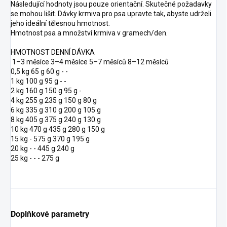
Následující hodnoty jsou pouze orientační. Skutečné požadavky
se mohou lišit. Dávky krmiva pro psa upravte tak, abyste udrželi
jeho ideální tělesnou hmotnost.
Hmotnost psa a množství krmiva v gramech/den.
HMOTNOST DENNÍ DÁVKA
1–3 měsíce 3–4 měsíce 5–7 měsíců 8–12 měsíců
0,5 kg 65 g 60 g - -
1 kg 100 g 95 g - -
2 kg 160 g 150 g 95 g -
4 kg 255 g 235 g 150 g 80 g
6 kg 335 g 310 g 200 g 105 g
8 kg 405 g 375 g 240 g 130 g
10 kg 470 g 435 g 280 g 150 g
15 kg - 575 g 370 g 195 g
20 kg - - 445 g 240 g
25 kg - - - 275 g
Doplňkové parametry