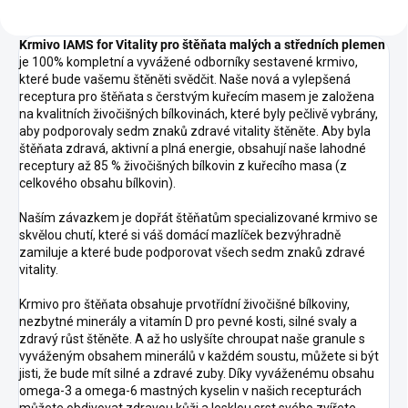
Krmivo IAMS for Vitality pro štěňata malých a středních plemen
je 100% kompletní a vyvážené odborníky sestavené krmivo,
které bude vašemu štěněti svědčit. Naše nová a vylepšená
receptura pro štěňata s čerstvým kuřecím masem je založena
na kvalitních živočišných bílkovinách, které byly pečlivě vybrány,
aby podporovaly sedm znaků zdravé vitality štěněte. Aby byla
štěňata zdravá, aktivní a plná energie, obsahují naše lahodné
receptury až 85 % živočišných bílkovin z kuřecího masa (z
celkového obsahu bílkovin).
Naším závazkem je dopřát štěňatům specializované krmivo se
skvělou chutí, které si váš domácí mazlíček bezvýhradně
zamiluje a které bude podporovat všech sedm znaků zdravé
vitality.
Krmivo pro štěňata obsahuje prvotřídní živočišné bílkoviny,
nezbytné minerály a vitamín D pro pevné kosti, silné svaly a
zdravý růst štěněte. A až ho uslyšíte chroupat naše granule s
vyváženým obsahem minerálů v každém soustu, můžete si být
jisti, že bude mít silné a zdravé zuby. Díky vyváženému obsahu
omega-3 a omega-6 mastných kyselin v našich recepturách
můžete obdivovat zdravou kůži a lesklou srst svého zvířete.