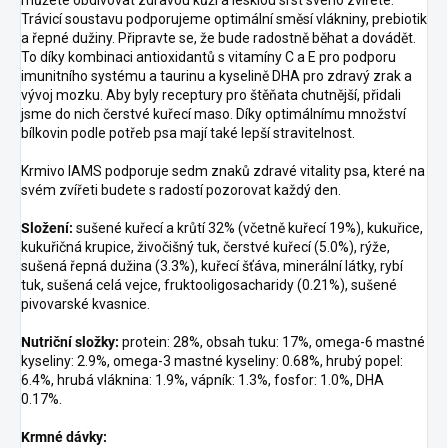
Trávicí soustavu podporujeme optimální směsí vlákniny, prebiotik
a řepné dužiny. Připravte se, že bude radostně běhat a dovádět.
To díky kombinaci antioxidantů s vitamíny C a E pro podporu
imunitního systému a taurinu a kyselině DHA pro zdravý zrak a
vývoj mozku. Aby byly receptury pro štěňata chutnější, přidali
jsme do nich čerstvé kuřecí maso. Díky optimálnímu množství
bílkovin podle potřeb psa mají také lepší stravitelnost.
Krmivo IAMS podporuje sedm znaků zdravé vitality psa, které na
svém zvířeti budete s radostí pozorovat každý den.
Složení:
sušené kuřecí a krůtí 32% (včetně kuřecí 19%), kukuřice,
kukuřičná krupice, živočišný tuk, čerstvé kuřecí (5.0%), rýže,
sušená řepná dužina (3.3%), kuřecí šťáva, minerální látky, rybí
tuk, sušená celá vejce, fruktooligosacharidy (0.21%), sušené
pivovarské kvasnice.
Nutriční složky:
protein: 28%, obsah tuku: 17%, omega-6 mastné
kyseliny: 2.9%, omega-3 mastné kyseliny: 0.68%, hrubý popel:
6.4%, hrubá vláknina: 1.9%, vápník: 1.3%, fosfor: 1.0%, DHA
0.17%.
Krmné dávky: