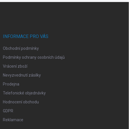
Z
á
p
a
t
í
INFORMACE PRO VÁS
Obchodní podmínky
Podmínky ochrany osobních údajů
Vrácení zboží
Nevyzvednutí zásilky
Prodejna
Telefonické objednávky
Hodnocení obchodu
GDPR
Reklamace