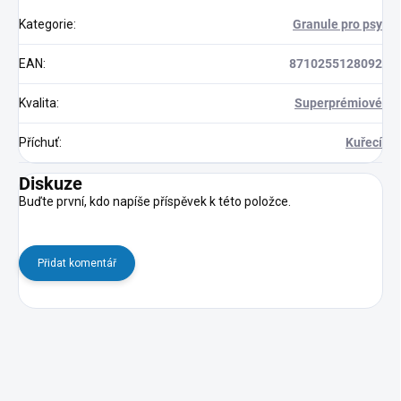
Kategorie
:
Granule pro psy
EAN
:
8710255128092
Kvalita
:
Superprémiové
Příchuť
:
Kuřecí
Diskuze
Buďte první, kdo napíše příspěvek k této položce.
Přidat komentář