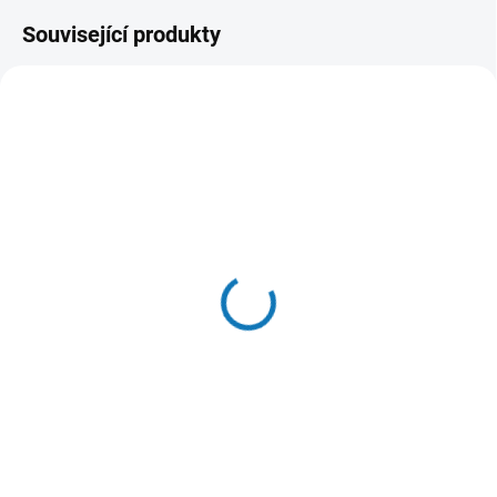
Související produkty
SKLADEM DO 24 HOD
SKLADEM
(5 KS)
(6 KS)
Woolf pochoutka Earth
JW Hol-EE děrovaný míč
NOOHIDE S Tuna 90g
5cm Mini - zelený
96 Kč
129 Kč
Do košíku
Do košíku