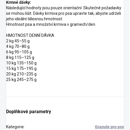
Krmné dávky:
Následující hodnoty jsou pouze orientační. Skutečné požadavky
se mohou lišit. Dávky krmiva pro psa upravte tak, abyste udrželi
jeho ideální tělesnou hmotnost.
Hmotnost psa a množství krmiva v gramech/den.
HMOTNOST DENNÍ DÁVKA
2 kg 45–55 g
4 kg 70–80 g
6 kg 95–105 g
8 kg 115–125 g
10 kg 135–150 g
15 kg 175–195 g
20 kg 210–235 g
25 kg 245–275 g
Doplňkové parametry
Kategorie
:
Granule pro psy