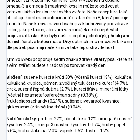
omega-3 a omega-6 mastných kyselin můžete obdivovat
zdravou kůži a lesklou srst svého zvířete. Naše receptura také
obsahuje kombinaci antioxidantů s vitamínem E, která posiluje
imunitu. Naše krmiva navíc obsahují základní živiny pro zdravé
srdce, jako je taurin, aby vám váš miláček nikdy nepřestal
projevovat lásku. Aby byly naše receptury chutnější, přidali jsme
do nich čerstvé kuřecí maso. Díky optimálnímu množství bílkovin
dle potřeb psa mají naše krmiva také lepší stravitelnost.
Krmivo IAMS podporuje sedm znaků zdravé vitality psa, které na
svém zvířeti budete s radostí pozorovat každý den.
Složení:
sušené kuřecí a krůtí 30% (včetně kuřecí 18%), kukuřice,
kukuřičná krupice, ječmen, živočišný tuk, čerstvé kuřecí (4.7%),
čirok, sušená řepná dužina (2.7%), kuřecí šťáva, minerální látky
(včetně hexametafosforečnan sodný (0.38%)),
fruktooligosacharidy (0.21%), sušené pivovarské kvasnice,
glukosamin (z živočišné tkáně) (0.04%).
Nutriční složky:
protein: 27%, obsah tuku: 12%, omega-6 mastné
kyseliny: 2.4%, omega-3 mastné kyseliny: 0.17%, hrubý popel:
6.6%, hrubá vláknina: 2.0%, vápník: 1.5%, fosfor: 1.2%.