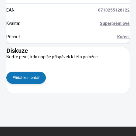
EAN
:
8710255128122
Kvalita
:
Superprémiové
Příchuť
:
Kuřecí
Diskuze
Buďte první, kdo napíše příspěvek k této položce.
Přidat komentář
Z