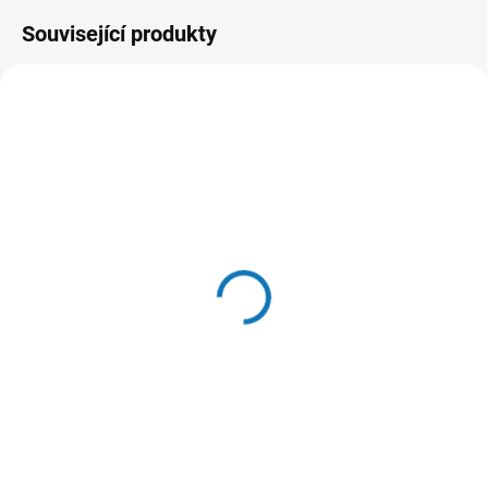
Související produkty
SKLADEM
(6 KS)
Huhubamboo pamlsky
kachna kuře mix
89 Kč
Do košíku