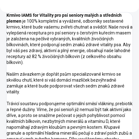
Krmivo IAMS for Vitality pro psí seniory malých a středních
plemen
je 100% kompletní a vyvážené, odborníky sestavené
krmivo, které bude vašemu zvířeti chutnat a svědčit. Naše nová a
vylepšená receptura pro psí seniory s čerstvým kuřecím masem
je založena na pečlivě vybraných, kvalitních živočišných
bílkovinách, které podporují sedm znaků zdravé vitality psa. Aby
byl váš pes zdravý, aktivní a plný energie, obsahují naše lahodné
receptury až 82 % živočišných bílkovin (z celkového obsahu
bílkovin).
Naším závazkem je dopřát psům specializované krmivo se
skvělou chutí, které si váš domácí mazlíček bezvýhradně
zamiluje a které bude podporovat všech sedm znaků zdravé
vitality.
Trávicí soustavu podporujeme optimální směsí vlákniny, prebiotik
a řepné dužiny. Víme, že psí senioři již nemusí být tak aktivní jako
dříve, a proto se snažíme pečovat o jejich pohyblivost pomocí
kvalitních bílkovin, nezbytných minerálů a vitamínu D, které
napomáhají zdravým kloubům a pevným kostem. Křupavé
granule a optimální hladina minerálů pečují o zdraví psích zubů a
omezují vznik zubního kamene. Díky vyváženému obsahu