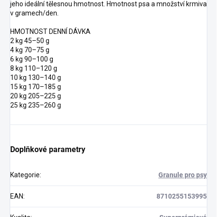
jeho ideální tělesnou hmotnost. Hmotnost psa a množství krmiva
v gramech/den.
HMOTNOST DENNÍ DÁVKA
2 kg 45–50 g
4 kg 70–75 g
6 kg 90–100 g
8 kg 110–120 g
10 kg 130–140 g
15 kg 170–185 g
20 kg 205–225 g
25 kg 235–260 g
Doplňkové parametry
Kategorie
:
Granule pro psy
EAN
:
8710255153995