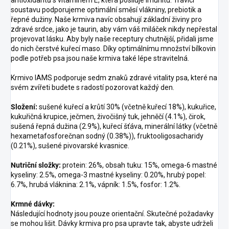
antioxidantů s vitamínem E, která posiluje imunitu. Trávicí
soustavu podporujeme optimální směsí vlákniny, prebiotik a
řepné dužiny. Naše krmiva navíc obsahují základní živiny pro
zdravé srdce, jako je taurin, aby vám váš miláček nikdy nepřestal
projevovat lásku. Aby byly naše receptury chutnější, přidali jsme
do nich čerstvé kuřecí maso. Díky optimálnímu množství bílkovin
podle potřeb psa jsou naše krmiva také lépe stravitelná.
Krmivo IAMS podporuje sedm znaků zdravé vitality psa, které na
svém zvířeti budete s radostí pozorovat každý den.
Složení:
sušené kuřecí a krůtí 30% (včetně kuřecí 18%), kukuřice,
kukuřičná krupice, ječmen, živočišný tuk, jehněčí (4.1%), čirok,
sušená řepná dužina (2.9%), kuřecí šťáva, minerální látky (včetně
hexametafosforečnan sodný (0.38%)), fruktooligosacharidy
(0.21%), sušené pivovarské kvasnice.
Nutriční složky:
protein: 26%, obsah tuku: 15%, omega-6 mastné
kyseliny: 2.5%, omega-3 mastné kyseliny: 0.20%, hrubý popel:
6.7%, hrubá vláknina: 2.1%, vápník: 1.5%, fosfor: 1.2%.
Krmné dávky:
Následující hodnoty jsou pouze orientační. Skutečné požadavky
se mohou lišit. Dávky krmiva pro psa upravte tak, abyste udrželi