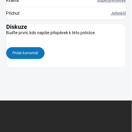
Kvalita
:
Superprémiové
Příchuť
:
Jehněčí
Diskuze
Buďte první, kdo napíše příspěvek k této položce.
Přidat komentář
Z
á
p
a
t