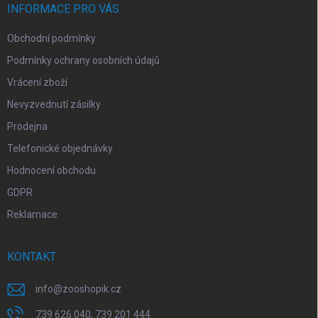
í
INFORMACE PRO VÁS
Obchodní podmínky
Podmínky ochrany osobních údajů
Vrácení zboží
Nevyzvednutí zásilky
Prodejna
Telefonické objednávky
Hodnocení obchodu
GDPR
Reklamace
KONTAKT
info
@
zooshopik.cz
739 626 040, 739 201 444