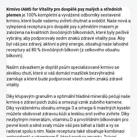
Krmivo IAMS for Vitality pro dospělé psy malých a středních
plemen
je 100% kompletní a vyvážené odborníky sestavené
krmivo, které bude vašemu zvířeti chutnat a svědčit. Naše nová a
vylepšená receptura pro dospělé psy s jehněčím masem je
založena na kvalitních živočišných bílkovinách, které byly pečlivě
vybrány, aby podporovaly sedm znaků zdravé vitality psa. Aby
byl váš pes zdravý, aktivní a plný energie, obsahují naše lahodné
receptury až 80 % živočišných bílkovin (z celkového obsahu
bílkovin).
Naším závazkem je dopřát psům specializované krmivo se
skvělou chutí, které si váš domácí mazlíček bezvýhradně
zamiluje a které bude podporovat všech sedm znaků zdravé
vitality.
Díky křupavým granulím a optimální hladině minerálů pečují naše
krmiva o zdraví psích zubů a omezují vznik zubního kamene.
Díky vyváženému obsahu omega-3 a omega-6 mastných kyselin
můžete obdivovat zdravou kůži a lesklou srst svého zvířete. Díky
nezbytným minerálům, vitamínu D a prvotřídním bílkovinám pro
pevné kosti a silné svaly může váš pes běhat a řádit a vy se
radovat spolu s ním. Naše receptura také obsahuje kombinaci