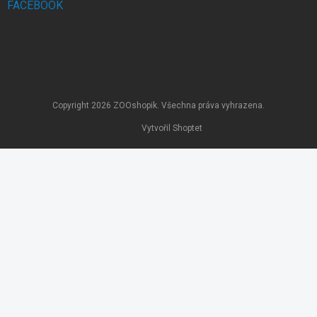
FACEBOOK
Copyright 2026
ZOOshopik
. Všechna práva vyhrazena.
Vytvořil Shoptet