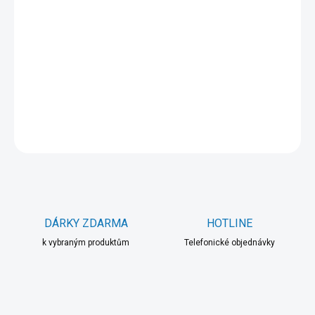
cena:
MOŽNOSTI
DORUČENÍ
−
+
Přidat do košíku
DETAILNÍ INFORMACE
ZEPTAT SE
HLÍDAT
DÁRKY ZDARMA
HOTLINE
k vybraným produktům
Telefonické objednávky