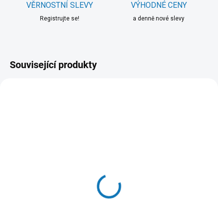
VĚRNOSTNÍ SLEVY
VÝHODNÉ CENY
Registrujte se!
a denně nové slevy
Související produkty
SKLADEM DO 1-2 DNŮ
OBJEDNÁNO
(1 KS)
Happy Dog Ireland 12,5
Happy Dog France 11 kg
kg
1 299 Kč
1 299 Kč
Do košíku