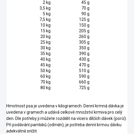
2 kg
45 g
3,5 kg
70 g
5 kg
90 g
7,5 kg
125 g
10 kg
150 g
15 kg
205 g
20 kg
260 g
25 kg
305 g
30 kg
350 g
35 kg
390 g
40 kg
430 g
45 kg
470 g
50 kg
510 g
60 kg
590 g
70 kg
660 g
80 kg
725 g
Hmotnost psa je uvedena v kilogramech. Denní krmná dávka je
uvedena v gramech a udává celkové množství krmiva pro celý
den. Dle potřeby ji můžete rozdělit na vícero dílčích dávek (porcí).
Při podávání pamlsků (odměn), je potřeba denní krmou dávku
adekvátně snížit.