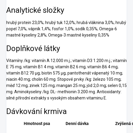
Analytické složky
hrubý protein 23,0%; hrubý tuk 12,0%; hrubá vláknina 3,0%; hrubý
popel 7,0%; vápník 1,4%; fosfor 1,0%; sodík 0,35%; Omega-6
mastné kyseliny 2,8%; Omega-3 mastné kyseliny 0,35%
Doplňkové látky
Vitamíny /kg: vitamín A 12.000 m.j.; vitamín D3 1.200 m.j.; vitamín
E 75 mg; vitamín B1 4 mg; vitamín B2 6 mg; vitamín B6 4 mg;
vitamín B12 70 µg; biotin 575 µg; pantothenát vápenatý 10 mg;
niacin 40 mg; cholin 60 mg. Stopové prvky /kg: železo 105 mg;
měď 12 mg; zinek 125 mg; mangan 25 mg; jód 2,0 mg; selen 0,15
mg. Aminokyseliny /kg: DL- methionin 3.200 mg. Antioxidanty:
silné přírodní extrakty s vysokým obsahem vitaminu E.
Dávkování krmiva
Hmotnost psa
Denní dávka
Zvýšená 