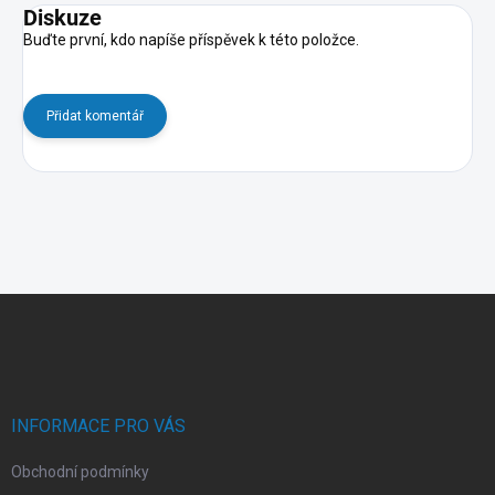
Diskuze
Buďte první, kdo napíše příspěvek k této položce.
Přidat komentář
Z
á
p
a
t
í
INFORMACE PRO VÁS
Obchodní podmínky