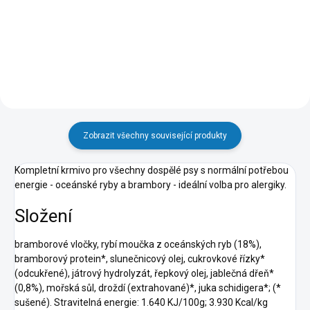
Do košíku
Zobrazit všechny související produkty
Kompletní krmivo pro všechny dospělé psy s normální potřebou
energie - oceánské ryby a brambory - ideální volba pro alergiky.
Složení
bramborové vločky, rybí moučka z oceánských ryb (18%),
bramborový protein*, slunečnicový olej, cukrovkové řízky*
(odcukřené), játrový hydrolyzát, řepkový olej, jablečná dřeň*
(0,8%), mořská sůl, droždí (extrahované)*, juka schidigera*; (*
sušené). Stravitelná energie: 1.640 KJ/100g; 3.930 Kcal/kg