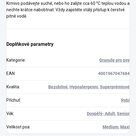
Krmivo podávejte suché, nebo ho zalijte cca 60 °C teplou vodou a
nechte krátce nabobtnat. Vždy zajistěte stálý přístup k čerstvé
pitné vodě.
Doplňkové parametry
Kategorie
:
Granule pro psy
EAN
:
4001967047684
Kvalita
:
Bezobilné
,
Hypoalergenní
,
Superprémiové
Příchuť
:
Rybí
Věk
:
Dospělý- Adult
,
Senior
Velikost psa
:
Medium
,
Maxi