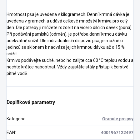
Hmotnost psa je uvedena v kilogramech. Denní krmná dávka je
uvedena v gramech a udává celkové množství krmiva pro celý
den. Dle potřeby ji můžete rozdělit na vícero dílčích dávek (porcí).
Při podávání pamlsků (odměn), je potřeba denní krmou dávku
adekvátně snížit. Dle individuálních dispozic psa, je možné u
jedinců se sklonem k nadváze jejich krmnou dávku až o 15 %
snížit.
Krmivo podávejte suché, nebo ho zalijte cca 60 °C teplou vodou a
nechte krátce nabobtnat. Vždy zajistěte stálý přístup k čerstvé
pitné vodě.
Doplňkové parametry
Kategorie
:
Granule pro psy
EAN
:
4001967122497