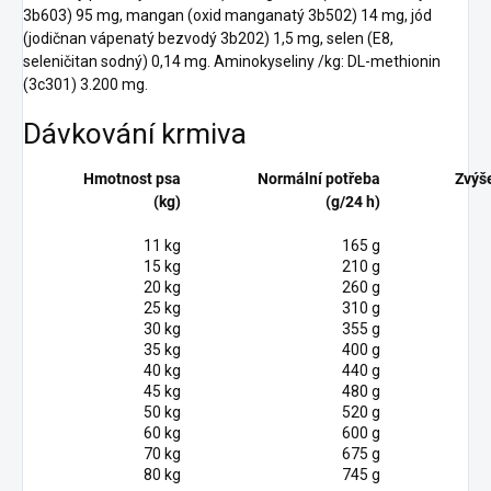
3b603) 95 mg, mangan (oxid manganatý 3b502) 14 mg, jód
(jodičnan vápenatý bezvodý 3b202) 1,5 mg, selen (E8,
seleničitan sodný) 0,14 mg. Aminokyseliny /kg: DL-methionin
(3c301) 3.200 mg.
Dávkování krmiva
Hmotnost psa
Normální potřeba
Zvýš
(kg)
(g/24 h)
11 kg
165 g
15 kg
210 g
20 kg
260 g
25 kg
310 g
30 kg
355 g
35 kg
400 g
40 kg
440 g
45 kg
480 g
50 kg
520 g
60 kg
600 g
70 kg
675 g
80 kg
745 g