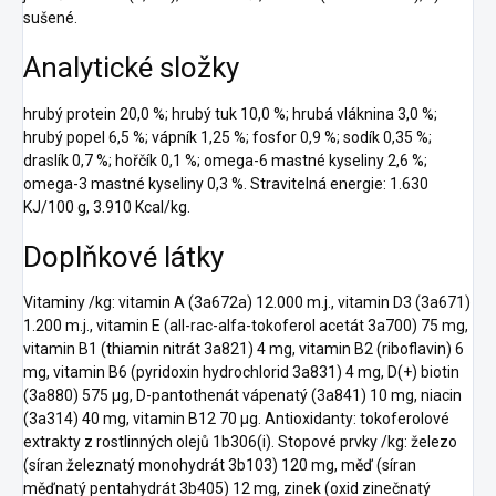
sušené.
Analytické složky
hrubý protein 20,0 %; hrubý tuk 10,0 %; hrubá vláknina 3,0 %;
hrubý popel 6,5 %; vápník 1,25 %; fosfor 0,9 %; sodík 0,35 %;
draslík 0,7 %; hořčík 0,1 %; omega-6 mastné kyseliny 2,6 %;
omega-3 mastné kyseliny 0,3 %. Stravitelná energie: 1.630
KJ/100 g, 3.910 Kcal/kg.
Doplňkové látky
Vitaminy /kg: vitamin A (3a672a) 12.000 m.j., vitamin D3 (3a671)
1.200 m.j., vitamin E (all-rac-alfa-tokoferol acetát 3a700) 75 mg,
vitamin B1 (thiamin nitrát 3a821) 4 mg, vitamin B2 (riboflavin) 6
mg, vitamin B6 (pyridoxin hydrochlorid 3a831) 4 mg, D(+) biotin
(3a880) 575 μg, D-pantothenát vápenatý (3a841) 10 mg, niacin
(3a314) 40 mg, vitamin B12 70 μg. Antioxidanty: tokoferolové
extrakty z rostlinných olejů 1b306(i). Stopové prvky /kg: železo
(síran železnatý monohydrát 3b103) 120 mg, měď (síran
měďnatý pentahydrát 3b405) 12 mg, zinek (oxid zinečnatý