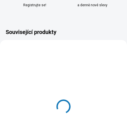
Registrujte se!
a denně nové slevy
Související produkty
SKLADEM DO 24 HOD
SKLADEM DO 24 HOD
(4 KS)
(>20 KS)
VL Hay seno s
Miamor Cat Filet
heřmánkem pro
konzerva kuře+šunka v
hlodavce 500g
želé 100g
141 Kč
46 Kč