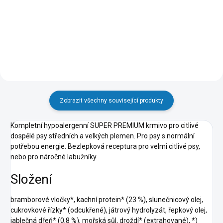
Do košíku
Do košíku
Zobrazit všechny související produkty
Kompletní hypoalergenní SUPER PREMIUM krmivo pro citlivé
dospělé psy středních a velkých plemen. Pro psy s normální
potřebou energie. Bezlepková receptura pro velmi citlivé psy,
nebo pro náročné labužníky.
Složení
bramborové vločky*, kachní protein* (23 %), slunečnicový olej,
cukrovkové řízky* (odcukřené), játrový hydrolyzát, řepkový olej,
jablečná dřeň* (0,8 %), mořská sůl, droždí* (extrahované), *)