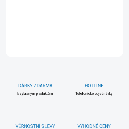
DORUČENÍ
−
+
Přidat do košíku
DETAILNÍ INFORMACE
ZEPTAT SE
HLÍDAT
DÁRKY ZDARMA
HOTLINE
k vybraným produktům
Telefonické objednávky
VĚRNOSTNÍ SLEVY
VÝHODNÉ CENY