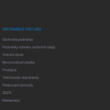
Z
á
p
a
t
í
INFORMACE PRO VÁS
Obchodní podmínky
Podmínky ochrany osobních údajů
Vrácení zboží
Nevyzvednutí zásilky
Prodejna
Telefonické objednávky
Hodnocení obchodu
GDPR
Reklamace