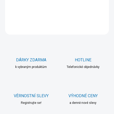
−
+
Přidat do košíku
DETAILNÍ INFORMACE
ZEPTAT SE
HLÍDAT
DÁRKY ZDARMA
HOTLINE
k vybraným produktům
Telefonické objednávky
VĚRNOSTNÍ SLEVY
VÝHODNÉ CENY
Registrujte se!
a denně nové slevy