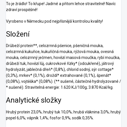
To je žrádlo! To křupe! Jadrné a přitom lehce stravitelné! Navíc
zdraví prospěšné!
Vyrobeno v Německu pod nejpřísnější kontrolou kvality!
Složení
Drůbeží protein**, celozrnná pšenice, pšeničná mouka,
celozrnná kukuřice, kukuřičná mouka, rýžová mouka, ovesná
mouka, celozrnný ječmen, hovězí masová moučka, rybí moučka,
drůbeží tuk, hovězí lůj, cukrovkové řízky* (odcukřené), játrový
hydrolyzát, jablečná dřeň* (0,8%), chlorid sodný, sýr cottage*
(0,3%), mrkev* (0,1%), droždí* extrahované (0,1%), špenát*
(0,08%), vojtěška* (0,08%). (** sušené, částečně hydrolyzované /
* sušené). Stravitelná energie: 1.620 KJ/100g; 3.870 Kcal/kg.
Analytické složky
Hrubý protein 23,0%; hrubý tuk 10,0%; hrubá vláknina 3,0%; hrubý
popel 6,0%; vápník 1,4%; fosfor 0,9%; sodík 0,35%.