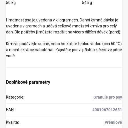
50 kg
545 g
Hmotnost psa je uvedena v kilogramech. Denní krmná dávka je
uvedena v gramech a udává celkové množství krmiva pro celý
den. Dle potřeby ji můžete rozdělit na vícero dílčích dávek (porcí).
Krmivo podávejte suché, nebo ho zalijte teplou vodou (cca 60 °C)
a nechte krátce nabobtnat. Zajistěte psovi přístup k čerstvé pitné
vodě.
Doplňkové parametry
Kategorie
:
Granule pro psy
EAN
:
4001967012651
Kvalita
:
Prémiové