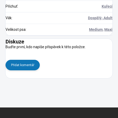
Příchuť
:
Kuřecí
Věk
:
Dospělý- Adult
Velikost psa
:
Medium
,
Maxi
Diskuze
Buďte první, kdo napíše příspěvek k této položce.
Přidat komentář
Z
á