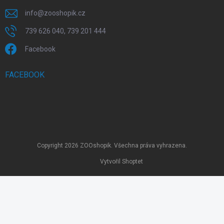
info
@
zooshopik.cz
739 626 040, 739 201 444
Facebook
FACEBOOK
Copyright 2026
ZOOshopik
. Všechna práva vyhrazena.
Vytvořil Shoptet