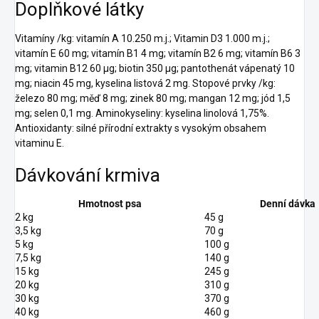
Doplňkové látky
Vitamíny /kg: vitamín A 10.250 m.j.; Vitamin D3 1.000 m.j.;
vitamín E 60 mg; vitamín B1 4 mg; vitamín B2 6 mg; vitamín B6 3
mg; vitamin B12 60 µg; biotin 350 µg; pantothenát vápenatý 10
mg; niacin 45 mg, kyselina listová 2 mg. Stopové prvky /kg:
železo 80 mg; měď 8 mg; zinek 80 mg; mangan 12 mg; jód 1,5
mg; selen 0,1 mg. Aminokyseliny: kyselina linolová 1,75%.
Antioxidanty: silné přírodní extrakty s vysokým obsahem
vitaminu E.
Dávkování krmiva
Hmotnost psa
Denní dávka
2 kg
45 g
3,5 kg
70 g
5 kg
100 g
7,5 kg
140 g
15 kg
245 g
20 kg
310 g
30 kg
370 g
40 kg
460 g