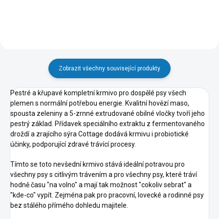
Zobrazit všechny související produkty
Pestré a křupavé kompletní krmivo pro dospělé psy všech
plemen s normální potřebou energie. Kvalitní hovězí maso,
spousta zeleniny a 5-zrnné extrudované obilné vločky tvoří jeho
pestrý základ. Přídavek speciálního extraktu z fermentovaného
droždí a zrajícího sýra Cottage dodává krmivu i probiotické
účinky, podporující zdravé trávící procesy.
Tímto se toto nevšední krmivo stává ideální potravou pro
všechny psy s citlivým trávením a pro všechny psy, které tráví
hodně času "na volno" a mají tak možnost "cokoliv sebrat" a
"kde-co" vypít. Zejména pak pro pracovní, lovecké a rodinné psy
bez stálého přímého dohledu majitele.