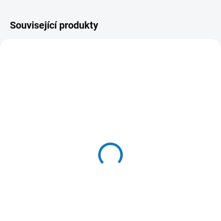
Související produkty
SKLADEM DO 24 HOD
SKLADEM DO 24 HOD
(>20 KS)
(9 KS)
WOOLF pochoutka beef
N&D OCEAN CAT Adult
sushi with cod 100g
Herring & Orange 10kg
58 Kč
2 636 Kč
Do košíku
Do košíku