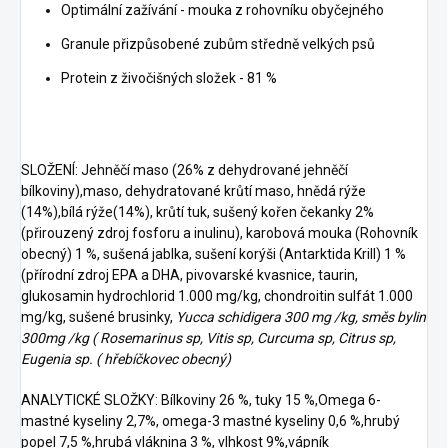
Optimální zažívání - mouka z rohovníku obyčejného
Granule přizpůsobené zubům středně velkých psů
Protein z živočišných složek - 81 %
SLOŽENÍ: Jehněčí maso (26% z dehydrované jehněčí
bílkoviny),maso, dehydratované krůtí maso, hnědá rýže
(14%),bílá rýže(14%), krůtí tuk, sušený kořen čekanky 2%
(přirouzený zdroj fosforu a inulinu), karobová mouka (Rohovník
obecný) 1 %, sušená jablka, sušení korýši (Antarktida Krill) 1 %
(přírodní zdroj EPA a DHA, pivovarské kvasnice, taurin,
glukosamin hydrochlorid 1.000 mg/kg, chondroitin sulfát 1.000
mg/kg, sušené brusinky,
Yucca schidigera 300 mg /kg, směs bylin
300mg /kg ( Rosemarinus sp, Vitis sp, Curcuma sp, Citrus sp,
Eugenia sp. ( hřebíčkovec obecný)
ANALYTICKÉ SLOŽKY: Bílkoviny 26 %, tuky 15 %,Omega 6-
mastné kyseliny 2,7%, omega-3 mastné kyseliny 0,6 %,hrubý
popel 7,5 %,hrubá vláknina 3 %, vlhkost 9%,vápník