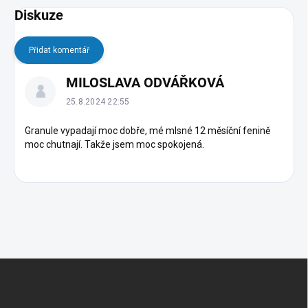
Diskuze
Přidat komentář
V
MILOSLAVA ODVÁŘKOVÁ
ý
p
25.8.2024 22:55
i
s
Granule vypadají moc dobře, mé mlsné 12 měsíční fenině
moc chutnají. Takže jsem moc spokojená.
d
i
s
k
u
z
í
Z
á
p