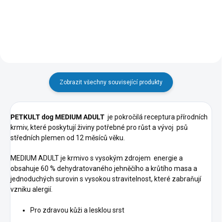
Do košíku
Do košíku
Zobrazit všechny související produkty
PETKULT dog MEDIUM ADULT
je pokročilá receptura přírodních
krmiv, které poskytují živiny potřebné pro růst a vývoj psů
středních plemen od 12 měsíců věku.
MEDIUM ADULT je krmivo s vysokým zdrojem energie a
obsahuje 60 % dehydratovaného jehněčího a krůtího masa a
jednoduchých surovin s vysokou stravitelnost, které zabraňují
vzniku alergií.
Pro zdravou kůži a lesklou srst