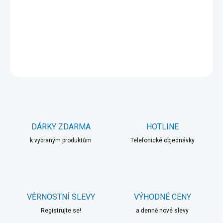
−
+
Přidat do košíku
DETAILNÍ INFORMACE
ZEPTAT SE
HLÍDAT
DÁRKY ZDARMA
HOTLINE
k vybraným produktům
Telefonické objednávky
VĚRNOSTNÍ SLEVY
VÝHODNÉ CENY
Registrujte se!
a denně nové slevy