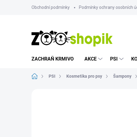
Přejít
Obchodní podmínky
Podmínky ochrany osobních ú
na
obsah
ZACHRAŇ KRMIVO
AKCE
PSI
K
Domů
PSI
Kosmetika pro psy
Šampony
Neohodnoceno
Podrobnosti hodn