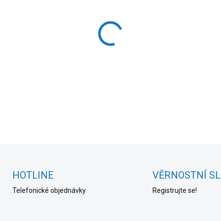
cena:
MOŽNOSTI DORUČENÍ
−
+
DETAILNÍ INFORMACE
HOTLINE
VĚRNOSTNÍ S
Telefonické objednávky
Registrujte se!