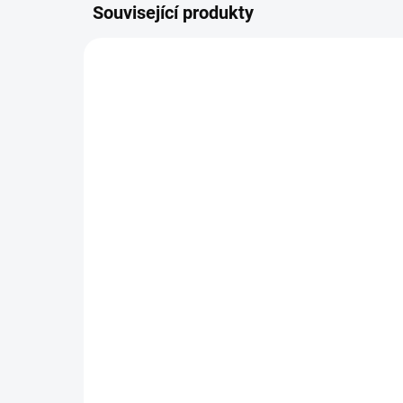
Související produkty
RD-W1029
SKLADEM U DODAVATELE
(>20 KS)
Woolf Rabbit Chunkies
Po
100g
hov
69 Kč
26
Do košíku