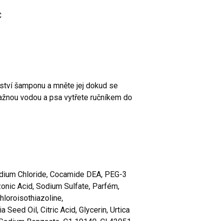
C
tví šamponu a mněte jej dokud se
lažnou vodou a psa vytřete ručníkem do
Sodium Chloride, Cocamide DEA, PEG-3
zonic Acid, Sodium Sulfate, Parfém,
hloroisothiazoline,
Seed Oil, Citric Acid, Glycerin, Urtica