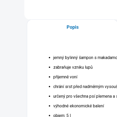
Popis
jemný bylinný šampon s makadamo
zabraňuje vzniku lupů
příjemně voní
chrání srst před nadměrným vysouše
určený pro všechna psí plemena a 
výhodné ekonomické balení
objem: 5 l