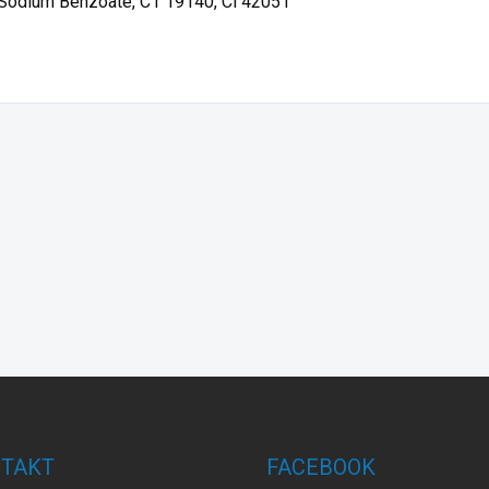
, Sodium Benzoate, C1 19140, Cl 42051
TAKT
FACEBOOK