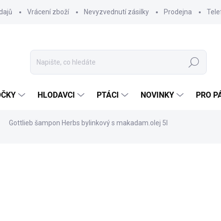
dajů
Vrácení zboží
Nevyzvednutí zásilky
Prodejna
Tele
Hledat
OČKY
HLODAVCI
PTÁCI
NOVINKY
PRO P
Gottlieb šampon Herbs bylinkový s makadam.olej 5l
ocení
ZNAČKA:
NEDERMA BV
689 Kč
569,42 Kč bez DPH
Měrná
SKLADEM DO 24 HOD
(6 K