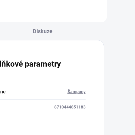
Diskuze
lňkové parametry
rie
:
Šampony
8710444851183