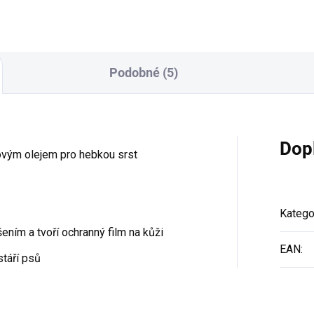
Podobné (5)
Dop
vým olejem pro hebkou srst
Katego
ním a tvoří ochranný film na kůži
EAN
:
stáří psů